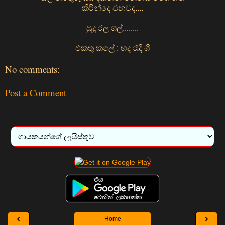
කිරින්දෙ එනවද....
සුදු රල ගල්........
එකතු කලේ : හද රැදි ගී
No comments:
Post a Comment
‹
›
Home