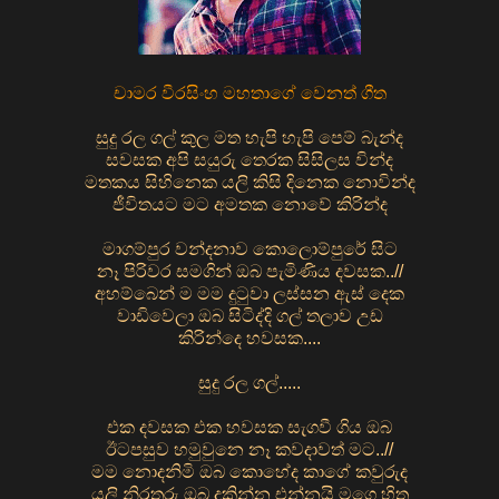
චාමර වීරසිංහ මහතාගේ වෙනත් ගීත
සුදු රල ගල් කුල මත හැපි හැපි පෙම් බැන්ද
සවසක අපි සයුරු තෙරක සිසිලස වින්ද
මතකය සිහිනෙක යලි කිසි දිනෙක නොවින්ද
ජීවිතයට මට අමතක නොවේ කිරින්ද
මාගම්පුර වන්දනාව කොලොම්පුරේ සිට
නෑ පිරිවර සමගින් ඔබ පැමිණිය දවසක..//
අහම්බෙන් ම මම දුටුවා ලස්සන ඇස් දෙක
වාඩිවෙලා ඔබ සිටිද්දි ගල් තලාව උඩ
කිරින්දෙ හවසක....
සුදු රල ගල්.....
එක දවසක එක හවසක සැගවී ගිය ඔබ
ඊටපසුව හමුවුනෙ නෑ කවදාවත් මට..//
මම නොදනිමි ඔබ කොහේද කාගේ කවුරුද
යලි නිරතුරු ඔබ දකින්න එන්නයි මගෙ හිත