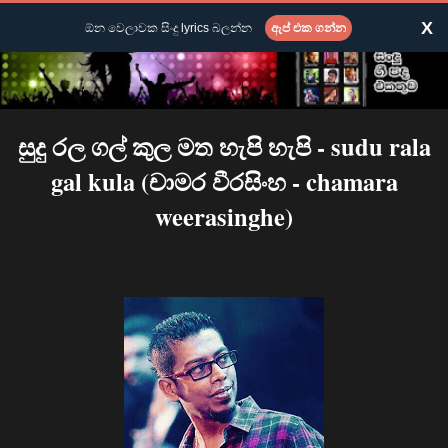
X
ඕන වෙලාවක සිංදු lyrics බලන්න
ඇප් එක ගන්න
සුදු රල ගල් කුල මත හැපි හැපි - sudu rala
gal kula (චාමර වීරසිංහ - chamara
weerasinghe)