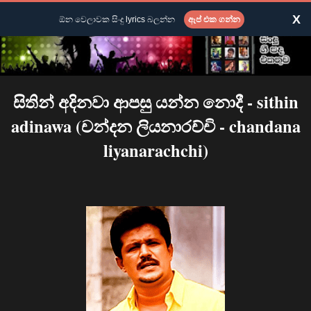
X
ඕන වෙලාවක සිංදු lyrics බලන්න
ඇප් එක ගන්න
සිතින් අදිනවා ආපසු යන්න නොදී - sithin
adinawa (චන්දන ලියනාරච්චි - chandana
liyanarachchi)