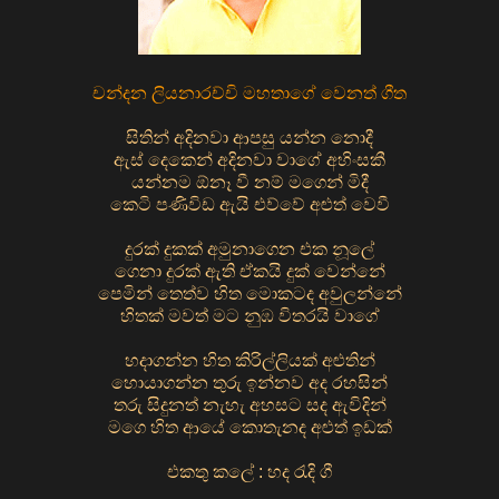
චන්දන ලියනාරච්චි මහතාගේ වෙනත් ගීත
සිතින් අදිනවා ආපසු යන්න නොදී
ඇස් දෙකෙන් අදිනවා වාගේ අහිංසකී
යන්නම ඕනෑ වී නම් මගෙන් මිදී
කෙටි පණිවිඩ ඇයි එව්වේ අළුත් වෙවී
දුරක් දුකක් අමුනාගෙන එක නූලේ
ගෙනා දුරක් ඇති ඒකයි දුක් වෙන්නේ
පෙමින් තෙත්ව හිත මොකටද අවුලන්නේ
හිතක් මවත් මට නුඹ විතරයි වාගේ
හදාගන්න හිත කිරිල්ලියක් අළුතින්
හොයාගන්න තුරු ඉන්නව අද රහසින්
තරු සිදුනත් නැහැ අහසට සද ඇවිදින්
මගෙ හිත ආයේ කොතැනද අළුත් ඉඩක්
එකතු කලේ : හද රැදි ගී