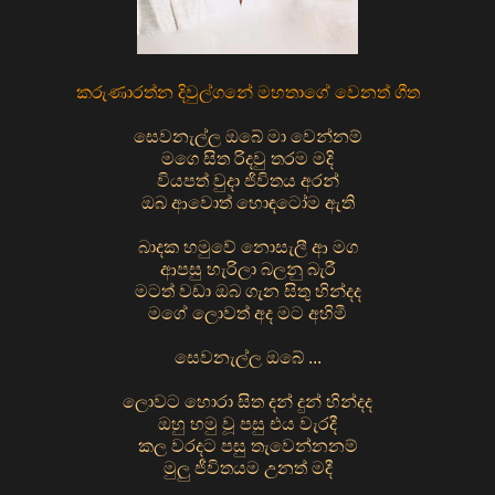
කරුණාරත්න දිවුල්ගනේ මහතාගේ වෙනත් ගීත
සෙවනැල්ල ඔබේ මා වෙන්නම්
මගෙ සිත රිදවු තරම මදි
වියපත් වුදා ජිවිතය අරන්
ඔබ ආවොත් හොඳටෝම ඇති
බාදක හමුවේ නොසැලී ආ මග
ආපසු හැරිලා බලනු බැරී
මටත් වඩා ඔබ ගැන සිතු හින්දද
මගේ ලොවත් අද මට අහිමී
සෙවනැල්ල ඔබේ ...
ලොවට හොරා සිත දන් දුන් හින්දද
ඔහු හමු වූ පසු එය වැරදී
කල වරදට පසු තැවෙන්නනම්
මුලු ජීවිතයම උනත් මදී