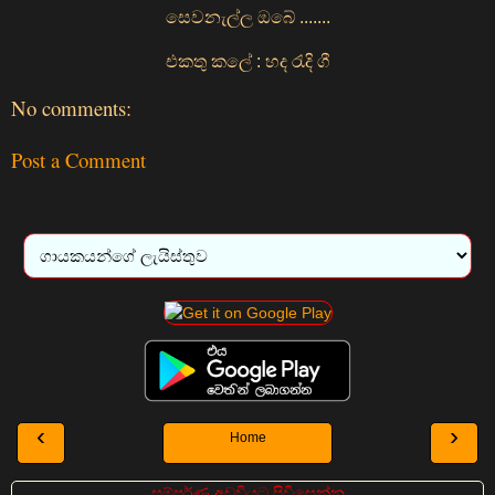
සෙවනැල්ල ඔබේ .......
එකතු කලේ : හද රැදි ගී
No comments:
Post a Comment
‹
›
Home
සම්පුර්ණ අඩවියට පිවිසෙන්න