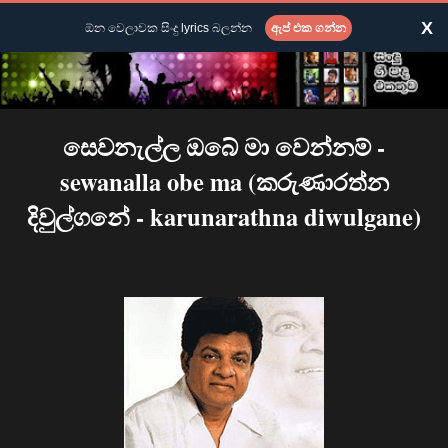
X
ඕන වෙලාවක සිංදු lyrics බලන්න
ඇප් එක ගන්න
සෙවනැල්ල ඔබේ මා වෙන්නම් -
sewanalla obe ma (කරුණාරත්න
දිවුල්ගනේ - karunarathna diwulgane)