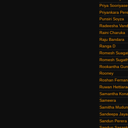
Priya Sooriyas
Priyankara Per
Punsiri Soyza
Radeesha Van
Raini Charuka
Raju Bandara
Ranga D
Romesh Suagat
Romesh Sugath
Rookantha Guna
Rooney
Roshan Fernan
Ruwan Hettiara
Samantha Kona
Sameera
Samitha Mudun
Sandeepa Jayal
Sandun Perera
Sandun Sasank