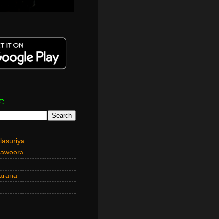
න
asuriya
laweera
arana