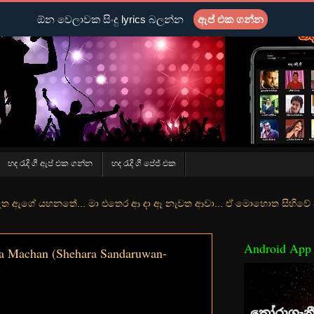
ඕන වෙලාවක සිංදු lyrics බලන්න
ඇප් එක ගන්න
හද රැදි ගී ඇප් එක ගන්න
හද රැදි ගී පේජ් එක
... මා එතෙර ආ දා ඈ නැවත ආවා... ඒ මොහොත සිහිවේ අද වගේ... මා හා තුරුළ
Android App
a Machan (Shehara Sandaruwan-
)