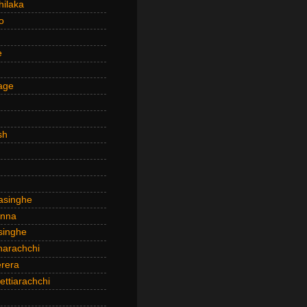
hilaka
o
e
age
sh
asinghe
anna
inghe
narachchi
rera
ttiarachchi