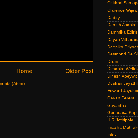
Chithral Somap
Clarence Wijew
Daddy
Damith Asanka
Dammika Ediris
Dayan Vitharan
Deepika Priyad
Desmond De Si
Dilum
Dimanka Wellal
Home
Older Post
Dinesh Abeywi
Dushan Jayathi
ents (Atom)
Edward Jayako
Gayan Perera
Gayantha
Gunadasa Kap
H.R.Jothipala
Imasha Muthuk
Infaz