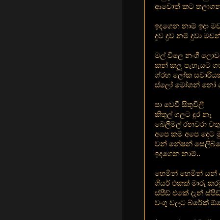
ආවොත් කට තලාගන
ඉදගෙන නාම් ඉදා මච
දුව දුව නම් දුවා මචන
මල් විලෙ නංගී ලො
කන් කලු පැහැයට ග
ග්රහ ලෝක සවාරියක් 
ස්ලෝ මෝශන් නෝ 
පා වෙවී සිතුවිලී
කිතුල් ගලට දුර නෑ
බෙලිමල් රනවරා වතු
අපෙ කම අපෙ දෙට ම
වන් නේෂන් සෙලිබ්ර
ඉදගෙන නාම්..
හෙමින් හෙමින් යන් අ
ගියර් එකක් මාරු කර
ස්පීඩ් එකේ දැන් ස්පී
වංගු වලට බ්රේක් 