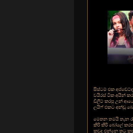
සිස්ටම් එක අප්ඩේට්ද
වයිරස් ටික අයින් කර
ඩිලීට් කරපු උන් ආය
ලයිෆ් එකට අන්ඩූ බ
මෙතන තමයි තැන රැ
කිරි කිරි බෝලේ ක
කවුද එන්නෙ තටු ක