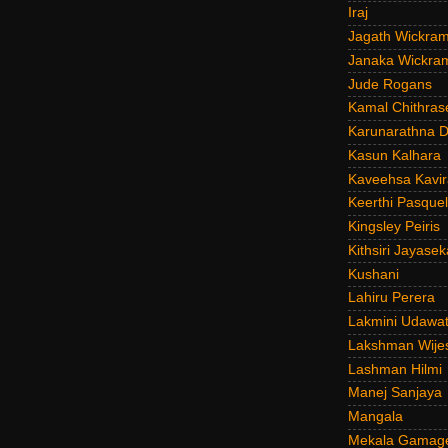
Iraj
Jagath Wickra
Janaka Wickra
Jude Rogans
Kamal Chithras
Karunarathna D
Kasun Kalhara
Kaveehsa Kavir
Keerthi Pasquel
Kingsley Peiris
Kithsiri Jayasek
Kushani
Lahiru Perera
Lakmini Udawat
Lakshman Wije
Lashman Hilmi
Manej Sanjaya
Mangala
Mekala Gamag