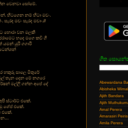
්න වෙනවා සෝමේ.
න්. හිටගෙන නම් හිටා මචං.
්ං. සැරද මචං සැරද මචාං.//
වට හොරා වන මලකි
ජරාමෙට හදෙ මගෙ කවි ගී
යමන් යුරි ගගාරී
ටෙන්ශන්
ගීත සොයන්
ර හකුරු සාලෙ මිතුරේ
ුල් තැන දෙන මේ නගරෙ
Abewardana Bal
ේෂන් මල්ලි ගන්න අපේ දේ
Abisheka Wima
Ajith Bandara
පි ස්ටාර්ට් එකේ.
Ajith Muthukum
මු ශේප් එකේ.
Amal Perera
ඩ් එකේ.
Amarasiri Peiris
ඕනෙ…
Amila Perera