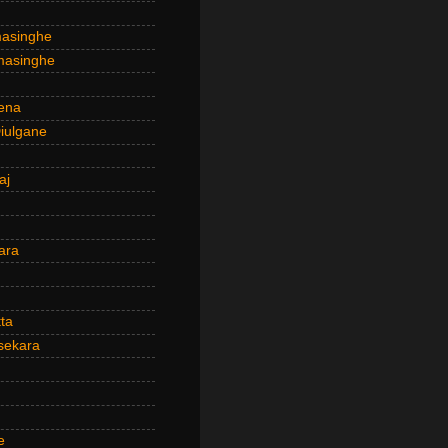
masinghe
masinghe
ena
iulgane
aj
ara
ta
sekara
e