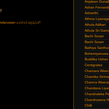
Anjaleen Gunat
Ashan Fernand
ගී
Ashanthi
Athma Liyanag
ndaruwan-ශෙහාර සදරුවන්
Athula Adikari
Athula Sri Gam
Bachi Susan
Bachi Susan
Bathiya Santhu
Bohemiyanuwa
Buddika Ushan
Centigratez
Chamara Weer
Chamika Sirim
Chamra Weeras
Chandana Liya
Chandraleka Pe
Chandrasena He
Chilli