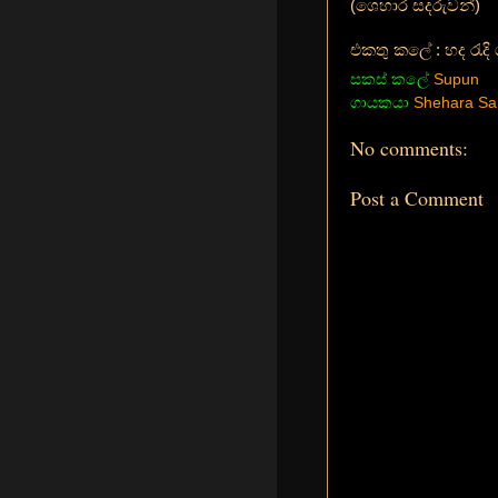
(ශෙහාර සදරුවන්)
එකතු කලේ : හද රැදි 
සකස් කලේ
Supun
ගායකයා
Shehara Sa
No comments:
Post a Comment