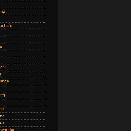
hna
achchi
a
chi
a
hunga
eep
ha
ana
ra
riyantha