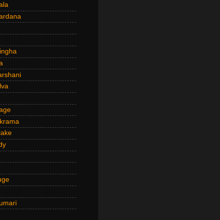
ala
ardana
ingha
a
arshani
lva
age
ckrama
lake
dy
uge
umari