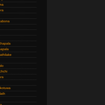
ena
era
dabona
hapala
apala
thilake
do
chchi
ra
kotuwa
ath
a