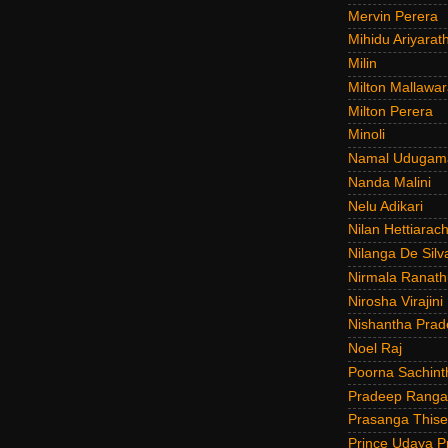
Mervin Perera
Mihidu Ariyarat
Milin
Milton Mallawar
Milton Perera
Minoli
Namal Udugam
Nanda Malini
Nelu Adikari
Nilan Hettiarach
Nilanga De Silv
Nirmala Ranat
Nirosha Virajini
Nishantha Prad
Noel Raj
Poorna Sachint
Pradeep Rang
Prasanga Thise
Prince Udaya P