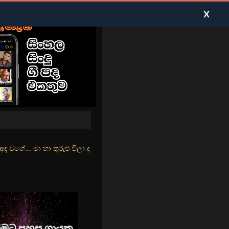
X
ු වීලා දෑසේ කදුළු බීලා රහසේ සුසුම් ලෑ හඩ ඇසේ... නිල්වන් මුහුදු තීර