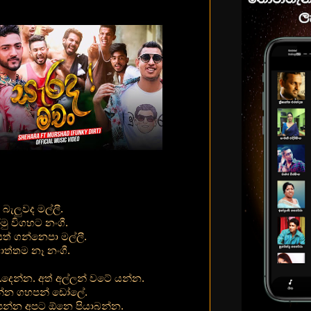
 බැලුවද මල්ලී.
මු විගහට නංගී.
ෙත් ගන්නෙපා මල්ලී.
ොත්තම නෑ නංගී.
දෙන්න. අත් අල්ලන් වටේ යන්න.
රන්න ගහපන් ඩෝලේ.
පන්න අපට ඕනෙ පියාබන්න.