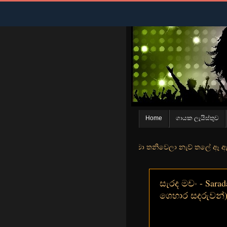
Home
ගායක ලැයිස්තුව
 මුහුදු තීරේ ගල් මල් පිපුන යායේ මා තනිවෙලා නැව් තලේ ඈ ඇත ඇගේ යහනතේ
සැරද මචං - Sarad
ශෙහාර සදරුවන්