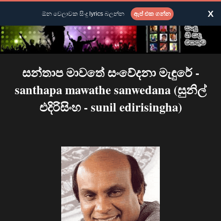
X
ඕන වෙලාවක සිංදු lyrics බලන්න
ඇප් එක ගන්න
සන්තාප මාවතේ සංවේදනා මැඳුරේ -
santhapa mawathe sanwedana (සුනිල්
එදිරිසිංහ - sunil edirisingha)