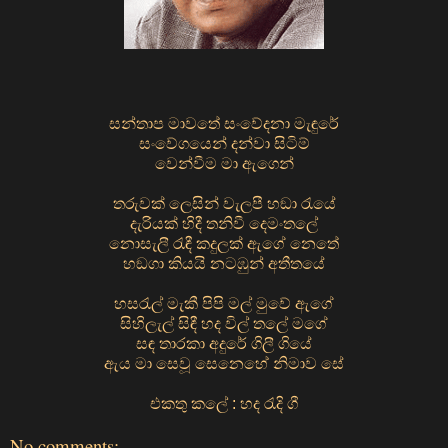
සන්තාප මාවතේ සංවේදනා මැඳුරේ
සංවේගයෙන් දන්වා සිටිම්
වෙන්වීම මා ඇගෙන්
තරුවක් ලෙසින් වැලපී හඞා රැයේ
දැරියක් හිදී තනිවී දෙමංතලේ
නොසැලී රැඳී කදුලක් ඇගේ නෙතේ
හඞගා කියයි නටඹුන් අතීතයේ
හසරැල් මැකී පිපි මල් මුවේ ඇගේ
සිහිලැල් සිඳී හද විල් තලේ මගේ
සඳ තාරකා අදුරේ ගිලී ගියේ
ඇය මා සෙවූ සෙනෙහේ නිමාව සේ
එකතු කලේ : හද රැදි ගී
No comments: