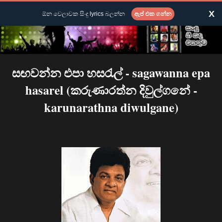
X
ඕන වෙලාවක සිංදු lyrics බලන්න
ඇප් එක ගන්න
සඟවන්න එපා හසරැල් - sagawanna epa
hasarel (කරුණාරත්න දිවුල්ගනේ -
karunarathna diwulgane)