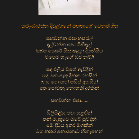
කරුණාරත්න දිවුල්ගනේ මහතාගේ වෙනත් ගීත
සඟවන්න එපා හසරැල්
දල්වන්න එපා ගිනිදැල්
ඔබම කෙරේ සිත බැදුනු දිනේසිට
මගෙම හැගේ ඔබ නම්//
සද එලිය වගේ ඇවිදින්
හද නොපැතු දිනක රහසින්
බැස නොයන් මසිත් අහසින්
අත පොවනු නොහකි දුරකින්
සඟවන්න එපා......
සිලිසිලිය පවා සුළගින්
තනි මැකුවෙ ඔබේ සුවදින්
මේ දිවිය අතර මගකින්
මග නතර නොකොට හිනැහෙන්