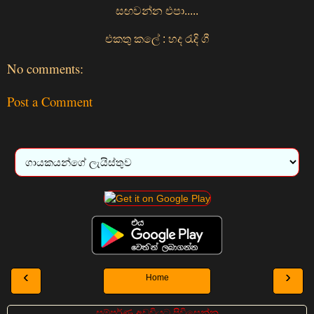
සඟවන්න එපා.....
එකතු කලේ : හද රැදි ගී
No comments:
Post a Comment
‹
›
Home
සම්පුර්ණ අඩවියට පිවිසෙන්න