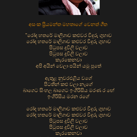
අසංක ප්‍රියමන්ත මහතාගේ වෙනත් ගීත
"රෝද හතරේ මාලිගාව කළුවර වීදුරු ගුහාව
රෝද හතරේ මාලිගාව කළුවර වීදුරු ගුහාව
පිටුපස දූවිලි වලාව
පිටුපස දූවිලි වලාව
කැරකෙනවා
අපි අයින් වෙලා පයින් යමු පුතේ
ඇතුළ නුවරඑළිය වගේ
පිටතින් කළු වලා නැගේ
බාගෙට සිංහල බාගෙට ඉංගිරිසිය මරණ ර ඟේ
ඉංගිරිසිය මරන රගේ
රෝද හතරේ මාලිගාව කළුවර වීදුරු ගුහාව
රෝද හතරේ මාලිගාව කළුවර වීදුරු ගුහාව
පිටුපස දූවිලි වලාව
පිටුපස දූවිලි වලාව
කැරකෙනවා