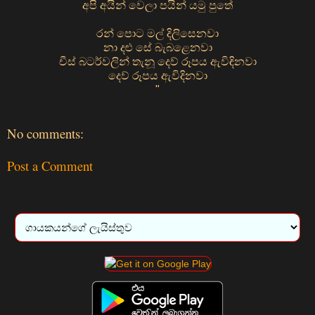
අපි අයින් වෙලා පයින් යමු පුතේ
රන් පොට මල් දිලිසෙනවා
නා දළු සේ බැබළෙනවා
චීස් බටර්වලින් තැනූ දෙව් රූපය ඇවිඳිනවා
දෙව් රූපය ඇවිදිනවා
"
No comments:
Post a Comment