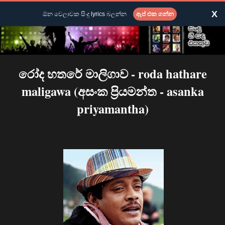
X
ඕන වෙලාවක සිංදු lyrics බලන්න
ඇප් එක ගන්න
රෝද හතරේ මාලිගාව - roda hathare
maligawa (අසංක ප්‍රියමන්ත - asanka
priyamantha)