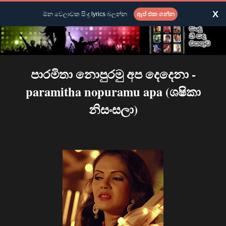
X
ඕන වෙලාවක සිංදු lyrics බලන්න
ඇප් එක ගන්න
පාරමිතා නොපුරමු අප දෙදෙනා -
paramitha nopuramu apa (ශෂිකා
නිසංසලා)