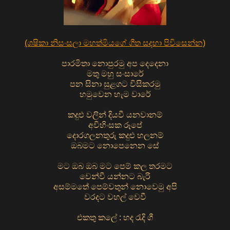
(ශෂිකා නිසංසලා මහත්මියගේ ගීත සදහා පිවිසෙන්න)
පාරමිතා නොපුරමු අප දෙදෙනා
මතු මහු සංසාරේ
පන සිනා සුළගට විසිකරමු
හමුවෙන හැම වාරේ
කදුළු වලින් දියවී යනවානම්
අවිහිංසක රූපේ
දොරගලනතුරු කදුළු හලනම්
ඔබමට නොපෙනෙන සේ
මට ඔබ ඔබ මට පෙම් කල තරමට
වෙන්වී යන්නට බැරි
අසම්මතේ පෙම්වතුන් නොවෙමු අපි
වරදට වහල් වෙවී
එකතු කලේ : හද රැදි ගී