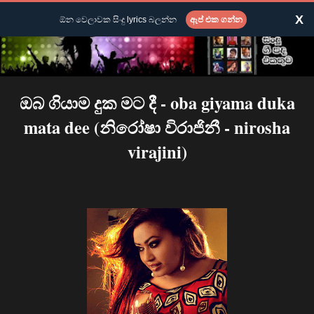
X
ඕන වෙලාවක සිංදු lyrics බලන්න
ඇප් එක ගන්න
ඔබ ගියාම දුක මට දී - oba giyama duka
mata dee (නිරෝෂා විරාජිනී - nirosha
virajini)