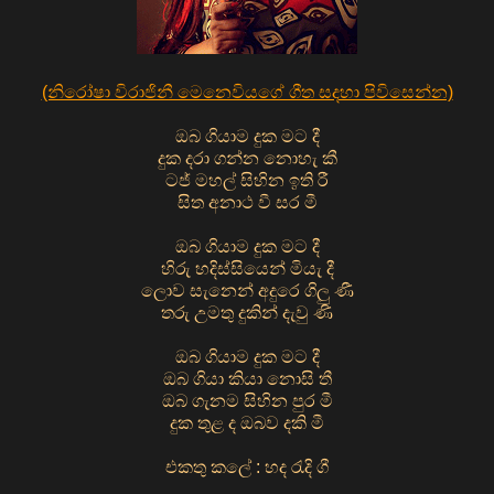
(නිරෝෂා විරාජිනී මෙනෙවියගේ ගීත සදහා පිවිසෙන්න)
ඔබ ගියාම දුක මට දී
දුක දරා ගන්න නොහැ කී
ටජ් මහල් සිහින ඉති රී
සිත අනාථ වී සර මී
ඔබ ගියාම දුක මට දී
හිරු හදිස්සියෙන් මියැ දී
ලොව සැනෙන් අදුරෙ ගිලු ණී
තරු උමතු දුකින් දැවු ණි
ඔබ ගියාම දුක මට දී
ඔබ ගියා කියා නොසි තී
ඔබ ගැනම සිහින පුර මී
දුක තුළ ද ඔබව දකි මී
එකතු කලේ : හද රැදි ගී