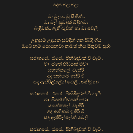
දෙස බල බලා
මං මුලා.. වූ සිතින්..
මා මල් සුවදක් විදිනවා
බැදීම්ක්.. ඇති රුවක් හා මා වෙලී
උනුසුම් උදයක සුවදින් ගත පිබිදී ගිය
ඔබේ නම සොයනවා තාමත් නිය සිතුවම් පුරා
සරාගයේ.. රැයේ.. පිනිබිඳුවක් වී වැටී .
මා සිතේ හිඩසක් මවා
යහන්තලේ වැතිරී
අද තනිකම ඉතිරි වී
සද ඇතිරිල්ලේන් වෙලී.. තනිවුනා
සරාගයේ.. රැයේ.. පිනිබිඳුවක් වී වැටී .
මා සිතේ හිඩසක් මවා
යහන්තලේ වැතිරී
අද තනිකම ඉතිරි වී
සද ඇතිරිල්ලේන් වෙලී
සරාගයේ.. රැයේ.. පිනිබිඳුවක් වී වැටී .