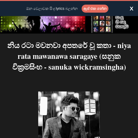
X
ඕන වෙලාවක සිංදු lyrics බලන්න
ඇප් එක ගන්න
නිය රටා මවනවා අපතරේ වූ කතා - niya
rata mawanawa saragaye (සනුක
වික්‍රමසිංහ - sanuka wickramsingha)