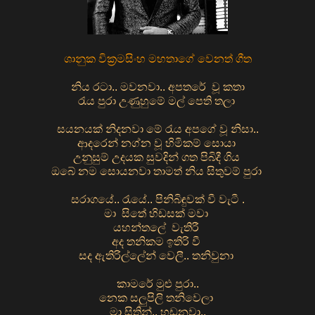
ශානුක වික්‍රමසිංහ මහතාගේ වෙනත් ගීත
නිය රටා.. මවනවා.. අපතරේ වූ කතා
රැය පුරා උණුහුමේ මල් පෙති තලා
සයනයක් නිදනවා මේ රැය අපගේ වූ නිසා..
ආදරෙන් නග්න වූ හිමිකම් සොයා
උනුසුම් උදයක සුවදින් ගත පිබිදී ගිය
ඔබේ නම සොයනවා තාමත් නිය සිතුවම් පුරා
සරාගයේ.. රැයේ.. පිනිබිඳුවක් වී වැටී .
මා සිතේ හිඩසක් මවා
යහන්තලේ වැතිරී
අද තනිකම ඉතිරි වී
සද ඇතිරිල්ලේන් වෙලී.. තනිවුනා
කාමරේ මුළු පුරා..
නෙක සලුපිලි තනිවෙලා
මා සිතින්.. හඩනවා..