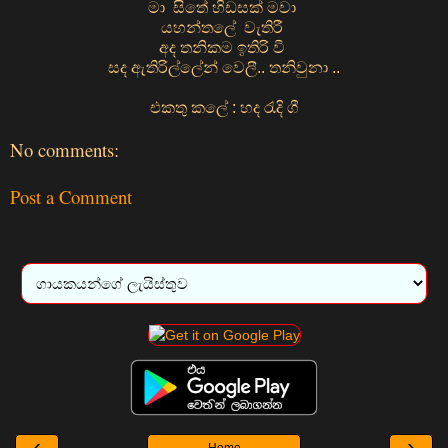
මා සිතේ හිඩසක් මවා
යහන්තලේ වැතිරී
අද තනිකම ඉතිරි වී
සද ඇතිරිල්ලේන් වෙලී.. තනිවුනා ..
එකතු කලේ : හද රැදි ගී
No comments:
Post a Comment
‹
›
Home