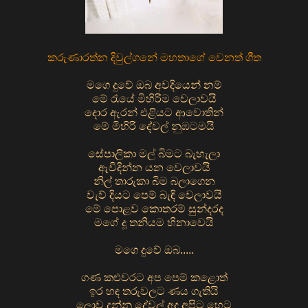
කරුණාරත්න දිවුල්ගනේ මහතාගේ වෙනත් ගීත
මගෙ දුවේ ඔබ අවදියෙන් නම්
මේ රැයේ මිහිරිම වෙලාවයි
දොර ඇරන් එළියට ආවොතින්
මේ මිහිරි දේවල් නුඹටමයි
සේපාලිකා මල් බිමට බැහැලා
ඇවිදින්න යන වෙලාවයි
නිල් තාරුකා බිම බලාගෙන
වැව් දියට පෙම් බැඳි වෙලාවයි
මේ පොළව කොතරම් සුන්දරද
මගේ දූ තනියම හිනාවෙයි
මගෙ දුවේ ඔබ.....
ගණ කළුවරට අප පෙම් කළොත්
ඉර හඳ තරුවලට ණය ගැතියි
ලොව දුන්නු දේවල් අද අපිට හෙට