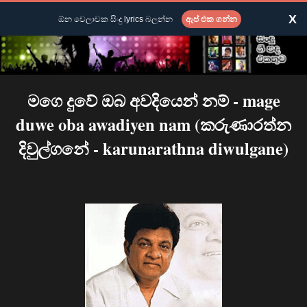
X
ඕන වෙලාවක සිංදු lyrics බලන්න
ඇප් එක ගන්න
මගෙ දුවේ ඔබ අවදියෙන් නම් - mage
duwe oba awadiyen nam (කරුණාරත්න
දිවුල්ගනේ - karunarathna diwulgane)