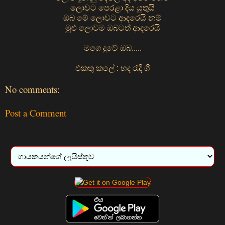
ලොවට පෙරළා දිය යුතුයි
ඔබ මේ ලොවට ආදරෙයි නම්
මුළු ලොවම ඔබටත් ආදරෙයි
මගෙ දුවේ ඔබ.....
එකතු කලේ : හද රැදි ගී
No comments:
Post a Comment