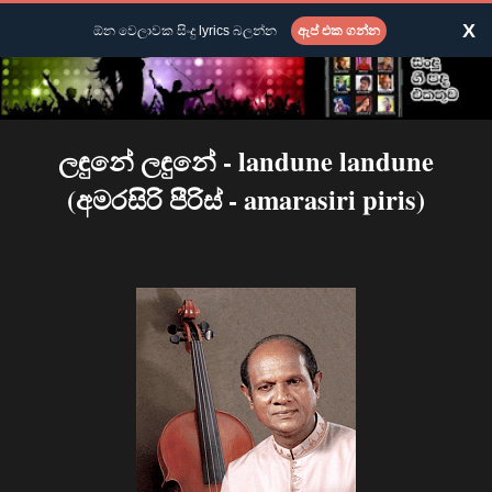
X
ඕන වෙලාවක සිංදු lyrics බලන්න
ඇප් එක ගන්න
ලඳුනේ ලඳුනේ - landune landune
(අමරසිරි පීරිස් - amarasiri piris)