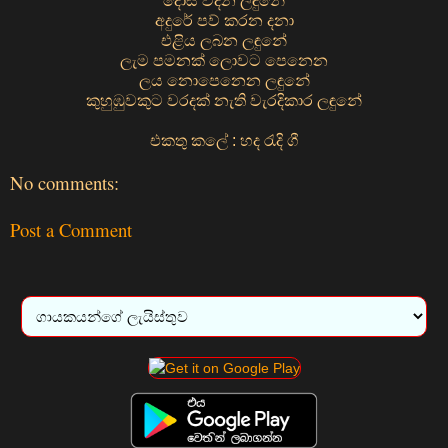
දෝස විදින ලඳුනේ
අදුරේ පව් කරන දනා
එළිය ලබන ලඳුනේ
ලැම පමනක් ලොවට පෙනෙන
ලය නොපෙනෙන ලඳුනේ
කුහුඹුවකුට වරදක් නැති වැරදිකාර ලඳුනේ
එකතු කලේ : හද රැදි ගී
No comments:
Post a Comment