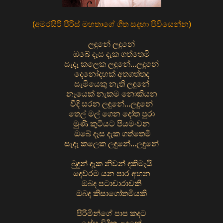
(
අමරසිරි පීරිස් මහතාගේ ගීත සදහා පිවිසෙන්න
)
ලඳුනේ ලඳුනේ
ඔබේ දෑස දැක ගත්තෙමි
සැදෑ කලෙක ලඳුනේ...ලඳුනේ
දෙනෝදහක් අතගත්තද
සැමියෙකු නැති ලඳුනේ
නෑයෙක් නැකම නොකියන
වීදි සරන ලඳුනේ...ලඳුනේ
තෙල් මල් ගෙන දෝත පුරා
මුණි කුටියට පියමංවන
ඔබේ දෑස දැක ගත්තෙමි
සැදෑ කලෙක ලඳුනේ...ලඳුනේ
බුදුන් දැක නිවන් දකිමැයි
දෙව්රම යන පාර අහන
ඔබද පටාචාරාවකි
ඔබද කිසාගෝතමියකි
පිරිමින්ගේ පාප කදට