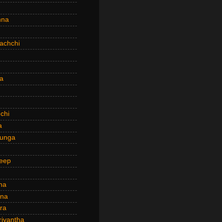
hna
achchi
a
chi
a
hunga
eep
ha
ana
ra
riyantha