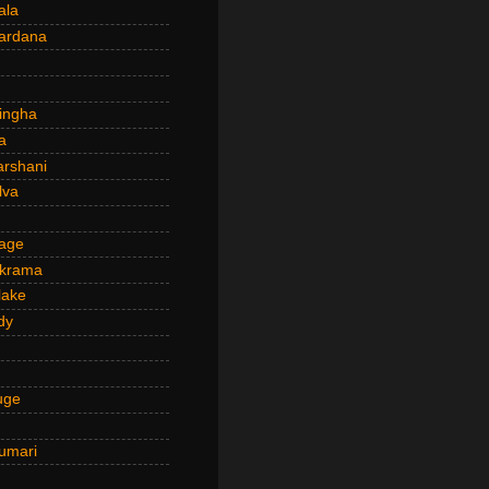
ala
ardana
ingha
a
arshani
lva
age
ckrama
lake
dy
uge
umari