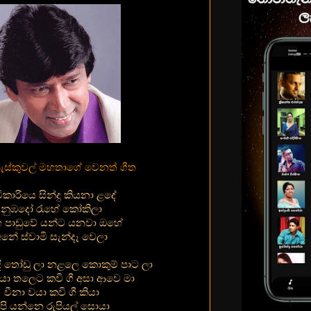
 පැස්කුවල් මහතාගේ වෙනත් ගීත
ිකාරියෙ සින්දු කියනා ළදේ
නුඹදෝ රැහේ කෝකිලා
 පාඩුවේ යන්ට යනවා ඔහේ
අනේ ස්වාමි සැන්දෑ වෙලා
ී තෝඩු ලා නළලෙ කොකුම් පාට ලා
වයා තලෙට කවි ගී අසා ආවෙ මා
වීනා වයා කවි ගී කියා
පි යන්නෙ රුපියල් සොයා