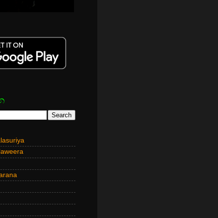
න
asuriya
laweera
arana