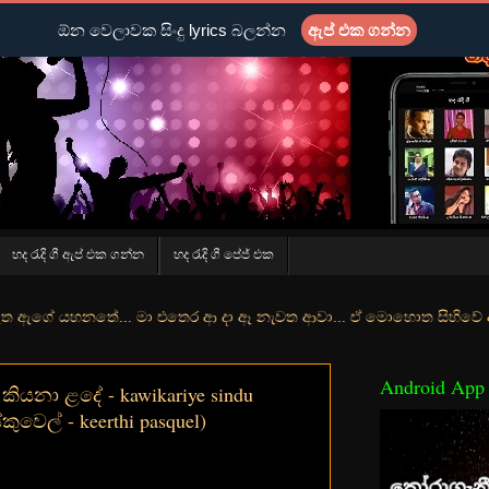
ඕන වෙලාවක සිංදු lyrics බලන්න
ඇප් එක ගන්න
හද රැදි ගී ඇප් එක ගන්න
හද රැදි ගී පේජ් එක
ේ... මා එතෙර ආ දා ඈ නැවත ආවා... ඒ මොහොත සිහිවේ අද වගේ... මා හා තුරු
Android App
 කියනා ළදේ - kawikariye sindu
්කුවෙල් - keerthi pasquel)