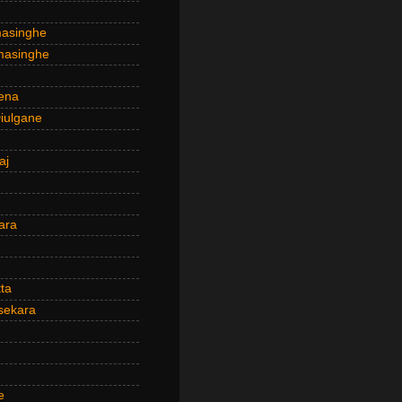
masinghe
masinghe
ena
iulgane
aj
ara
ta
sekara
e