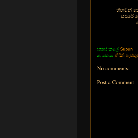
හිඟමන් න
සසරේ ග
සකස් කලේ
Supun
ගායකයා
කීරිති පැස්කු
No comments:
Post a Comment