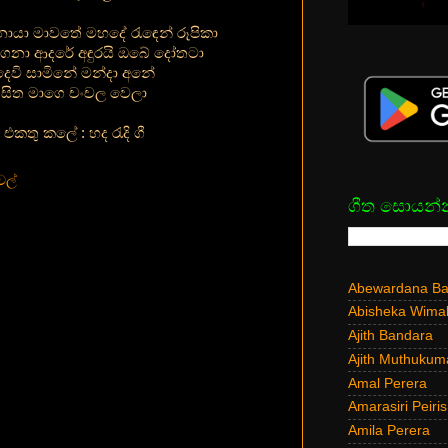
ොයා මාවතේ මහදේ රැඳෙන් රූපිකා
ෙනා ආදරේ අඳුරයි ඔබේ දෝතටා
දෙවි සාමිනේ මන්දා අනේ
සිත මාගෙ චංචල වෙලා
එකතු කලේ : හද රැදි ගී
වල්
ගීත සොයන්
Abewardana Bal
Abisheka Wima
Ajith Bandara
Ajith Muthukum
Amal Perera
Amarasiri Peiris
Amila Perera