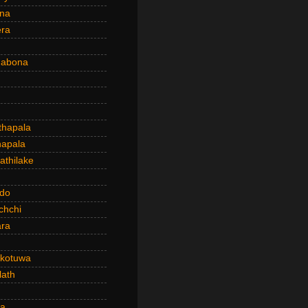
ena
era
dabona
hapala
apala
thilake
do
chchi
ra
kotuwa
ath
a