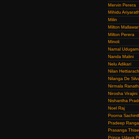
Mervin Perera
Mihidu Ariyarat
Milin
Milton Mallawar
Milton Perera
Minoli
Namal Udugam
Nanda Malini
Nelu Adikari
Nilan Hettiarach
Nilanga De Silv
Nirmala Ranat
Nirosha Virajini
Nishantha Prad
Noel Raj
Poorna Sachint
Pradeep Rang
Prasanga Thise
Prince Udaya P