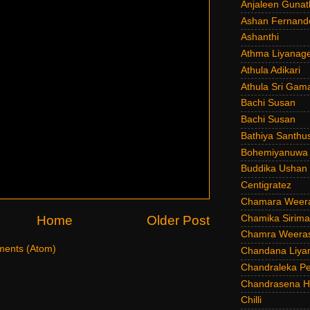
Anjaleen Gunat
Ashan Fernand
Ashanthi
Athma Liyanag
Athula Adikari
Athula Sri Gam
Bachi Susan
Bachi Susan
Bathiya Santhu
Bohemiyanuwa
Buddika Ushan
Centigratez
Chamara Weer
Chamika Sirim
Home
Older Post
Chamra Weeras
ents (Atom)
Chandana Liya
Chandraleka Pe
Chandrasena He
Chilli