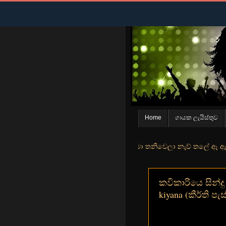
Home
ගායක ලැයිස්තුව
න් මුහුදු තීරේ ගල් මල් පිපුන යායේ මා තනිවෙලා නැව් තලේ ඈ ඇත ඇගේ යහනත
කවිකාරියෙ සින්දු
kiyana (කීර්ති පැස