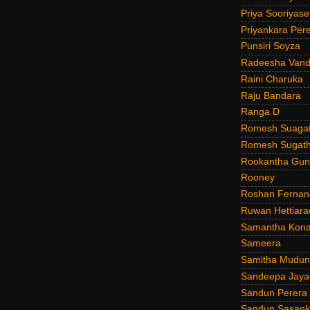
Priya Sooriyas
Priyankara Per
Punsiri Soyza
Radeesha Van
Raini Charuka
Raju Bandara
Ranga D
Romesh Suagat
Romesh Sugath
Rookantha Guna
Rooney
Roshan Fernan
Ruwan Hettiara
Samantha Kona
Sameera
Samitha Mudun
Sandeepa Jayal
Sandun Perera
Sandun Sasank