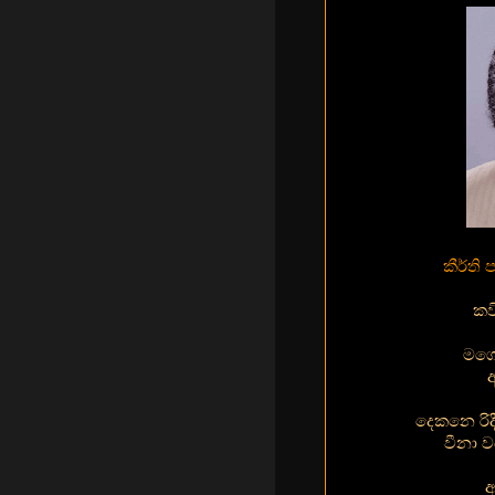
කීර්ති
කව
මගෙ
දෙකනෙ රිද
වීනා 
අ