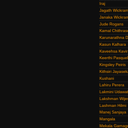
Iraj
Jagath Wickra
Janaka Wickra
Jude Rogans
Kamal Chithras
Karunarathna D
Kasun Kalhara
Kaveehsa Kavir
Keerthi Pasquel
Kingsley Peiris
Kithsiri Jayasek
Kushani
Lahiru Perera
Lakmini Udawat
Lakshman Wije
Lashman Hilmi
Manej Sanjaya
Mangala
Mekala Gamag