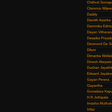
Chithral Somap
Clarence Wijew
Daddy
Damith Asanka
Dammika Ediris
Dayan Vitharan
Deepika Priyad
Desmond De Si
Dilum
Dimanka Wellal
Dinesh Abeywi
Dushan Jayathi
Edward Jayako
Gayan Perera
Gayantha
Gunadasa Kap
H.R.Jothipala
Imasha Muthuk
Infaz