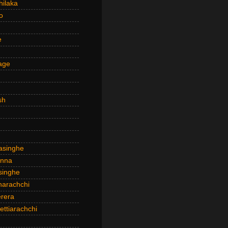
hilaka
o
e
age
sh
asinghe
anna
inghe
narachchi
rera
ttiarachchi