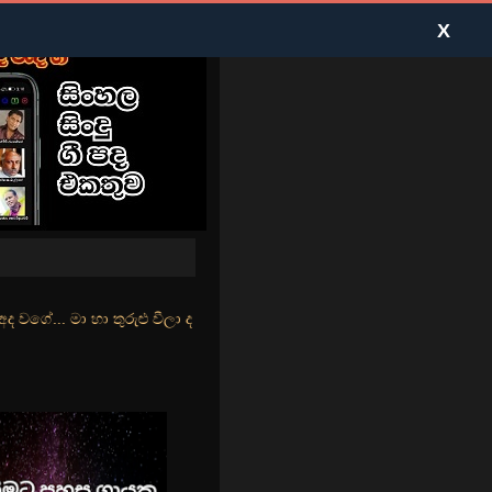
X
ළු වීලා දෑසේ කදුළු බීලා රහසේ සුසුම් ලෑ හඩ ඇසේ... නිල්වන් මුහුදු තී