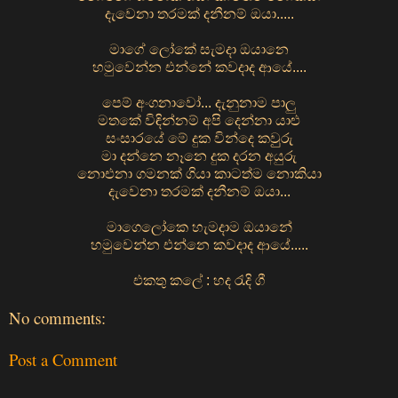
දැවෙනා තරමක් දනීනම් ඔයා.....
මාගේ ලෝකේ සැමදා ඔයානෙ
හමුවෙන්න එ⁣න්නේ කවදාද ආයේ....
පෙම් අංගනාවෝ... දැනුනාම පාලු
මතකේ විඳින්නම් අපි දෙන්නා යාළු
සංසාරයේ මේ දුක වින්දෙ කවුුරු
මා දන්නෙ නෑනෙ දුක දරන අයුරු
නොඑනා ගමනක් ගියා කාටත්ම නොකියා
දැවෙනා තරමක් දනීනම් ඔයා...
මාගෙලෝකෙ හැමදාම ඔයානේ
හමු⁣වෙන්න එන්නෙ කවදාද ආයේ.....
එකතු කලේ : හද රැදි ගී
No comments:
Post a Comment