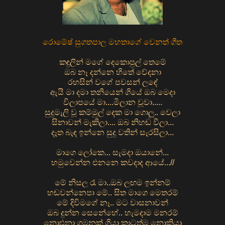
රොමේෂ් සුගතපාල මහතාගේ වෙනත් ගීත
කඳුලින් මගේ දෙකොපුල් තෙමේ
ඔබ නෑ දන්නෙ හිතේ වේදනා
රහසින් වගේ පවසන් ලඳේ
ඇයි මා දමා තනි⁣යෙන් ගියේ ඔබ මෙදා
විලාපයේ මා....මිලාන වූවා.....
සුදුමැලි වූ කම්මුල් දෙක මා ගොලූ.. වෙලා
සිනාවන් මැකිලා.... ඔබ නිහඬ වීලා...
දෑත බැඳ ඉන්නෙ සුදු වතින් සැරසිලා...
මාගෙ ලෝකෙ... සැමදා ඔයානේ...
හමුවෙන්න එනනෙ කවදාද ආයේ...//
මේ නිසල රෑ මා..ඔබ ලඟම ඉන්නම්
හඬවන්නෙපා මේ.. සිත මාගෙ මෙතරම්
මේ දිවිමගේ නෑ.. මට වාසනාවන්
ඔබ දුන්න⁣ සෙනේහේ.. හැමදාම මනරම්
නොඑනා ගමනක් ගියා කාටත්ම නොකියා