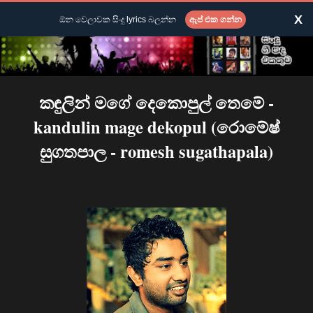
X
ඕන වෙලාවක සිංදු lyrics බලන්න
ඇප් එක ගන්න
කඳුලින් මගේ දෙකොපුල් තෙමේ -
kandulin mage dekopul (රොමේෂ්
සුගතපාල - romesh sugathapala)