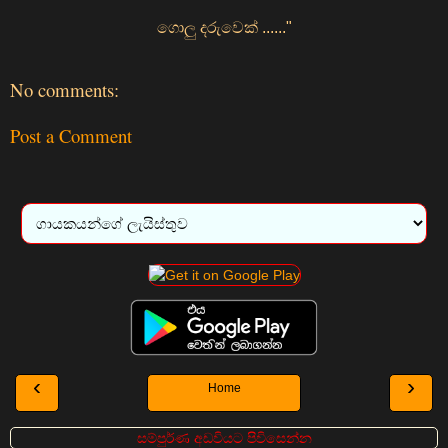
ගොලු දරුවෙක් ......"
No comments:
Post a Comment
‹
›
Home
සම්පුර්ණ අඩවියට පිවිසෙන්න