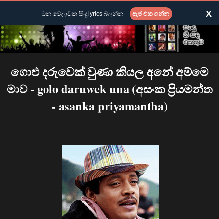
X
ඕන වෙලාවක සිංදු lyrics බලන්න
ඇප් එක ගන්න
ගොළු දරුවෙක් වුණා කියල අනේ අම්මෙ
මාව - golo daruwek una (අසංක ප්‍රියමන්ත
- asanka priyamantha)