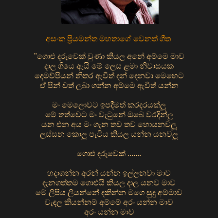
අසංක ප්‍රියමන්ත මහතාගේ වෙනත් ගීත
"ගොළු දරුවෙක් වුණා කියල අනේ අම්මෙ මාව
දාල ගියෙ ඇයි මේ ලෙස ළමා නිවාසයක
දෙමව්පියන් නිතර ඇවිත් දන් දෙනවා මෙහෙට
ඒ පින් වත් ලබා ගන්න අම්මෙ ඇවිත් යන්න
මං මෙලොවට ඉපදීමත් කරදරයක්ලූ
මේ තත්වෙට මං වැටුනේ ඔබෙ වරදින්ලූ
යන එන අය මං ගැන තව තව හොයනවලූ
ලස්සන කොලු පැටිය කියල යන්න යනවලූ
ගොළු දරුවෙක් .......
හදාගන්න අරන් යන්න ඉල්ලනවා මාව
දැනගත්තම ගොළුයි කියල දාල යනව මාව
මේ ලිපිය ලියන්නේ දකින්න මගෙ සුදු අම්මාව
වැඳල කියන්නම් අම්මේ අරං යන්න මාව
අරං යන්න මාව