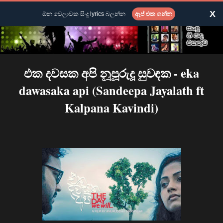
X
ඕන වෙලාවක සිංදු lyrics බලන්න
ඇප් එක ගන්න
එක දවසක අපි නූපූරුදූ සුවඳක - eka
dawasaka api (Sandeepa Jayalath ft
Kalpana Kavindi)