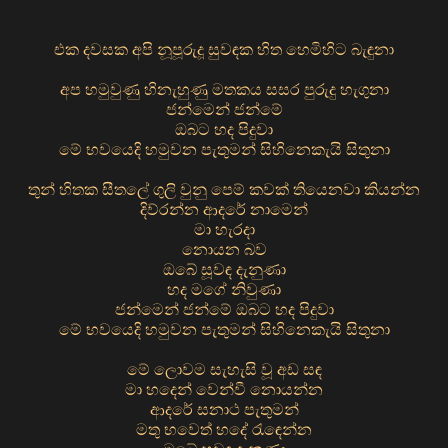
එක දවසක අපි නූපූරුදූ සුවඳක හිත හෙමිහිට බැඳුනා
අප හමුවුණු හිනැහුණු මතකය සසර පුරුදු හැගුනා
ජන්මෙන් ජන්මේ
ඔබට හද පිදුවා
මේ භවයෙදි හමුවන පැතුමන් සිහිනෙකැයි සිතුනා
තුන් හිතක සීතලේ ගුලි වුනු පෙම් කවක් තියෙනවා කියන්න
දිව්රන්න ආදරේ නාමෙන්
මා හැරදා
නොයන බව
ඔබේ සූවඳ දැනුණා
හද මගේ නිවුණා
ජන්මෙන් ජන්මේ ඔබට හද පිදුවා
මේ භවයෙදි හමුවන පැතුමන් සිහිනෙකැයි සිතුනා
මේ ලොවම සැහැසි වූ අඩ සඳ
මා හදෙන් වෙන්වී නොයන්න
ආදරේ සනාථ පැතුමන්
මතු භවෙත් හදේ රැඳෙන්න