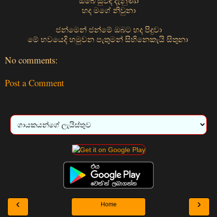
ඔබේ සුවඳ දැනුණා
හද මගේ නිවුනා
ජන්මෙන් ජන්මේ ඔබට හද පිදුවා
මේ භවයෙදි හමුවන පැතුමන් සිහිනෙකැයි සිතුනා
No comments:
Post a Comment
‹
›
Home