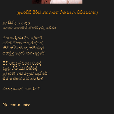
(
අමරසිරි පීරිස් මහතාගේ ගීත සදහා පිවිසෙන්න
)
බුදු සිහිල ගලාලා
ලොව නොමිනිස්කම් දුරු වේවා
මහ කරුණා දිය ගැඹරේ
මෙත් මුදිතා නල රැල්ලේ
නිවන් මගට සැනසිල්ලේ
එනමුදු ලොව ඝණ අඳුරේ
සිරි පතුලේ පහස වැදේ
දළඳා හිමි රැස් විහිදේ
බුදු බණ හඬ ලොව පැතිරේ
මිනිසත්කම තව නින්දේ
එකතු කලේ : හද රැදි ගී
No comments: