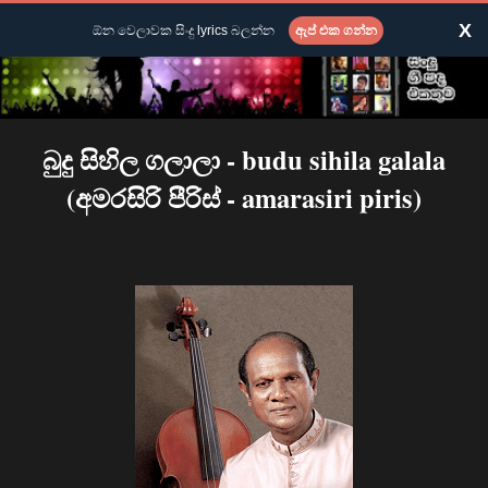
X
ඕන වෙලාවක සිංදු lyrics බලන්න
ඇප් එක ගන්න
බුදු සිහිල ගලාලා - budu sihila galala
(අමරසිරි පීරිස් - amarasiri piris)