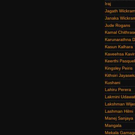
Iraj
Jagath Wickra
Janaka Wickra
Jude Rogans
Kamal Chithras
Karunarathna D
Kasun Kalhara
Kaveehsa Kavir
Keerthi Pasquel
Kingsley Peiris
Kithsiri Jayasek
Kushani
Lahiru Perera
Lakmini Udawat
Lakshman Wije
Lashman Hilmi
Manej Sanjaya
Mangala
Mekala Gamag