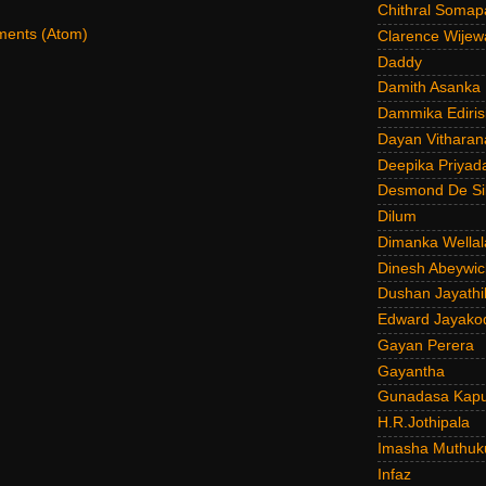
Chithral Somap
ents (Atom)
Clarence Wijew
Daddy
Damith Asanka
Dammika Ediris
Dayan Vitharan
Deepika Priyad
Desmond De Si
Dilum
Dimanka Wellal
Dinesh Abeywi
Dushan Jayathi
Edward Jayako
Gayan Perera
Gayantha
Gunadasa Kap
H.R.Jothipala
Imasha Muthuk
Infaz