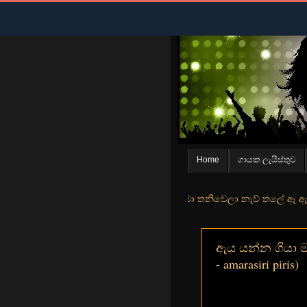
Home
ගායක ලැයිස්තුව
න් මුහුදු තීරේ ගල් මල් පිපුන යායේ මා තනිවෙලා නැව් තලේ ඈ ඇත ඇගේ යහනත
ඇය යන්න ගියා මැක
- amarasiri piris)