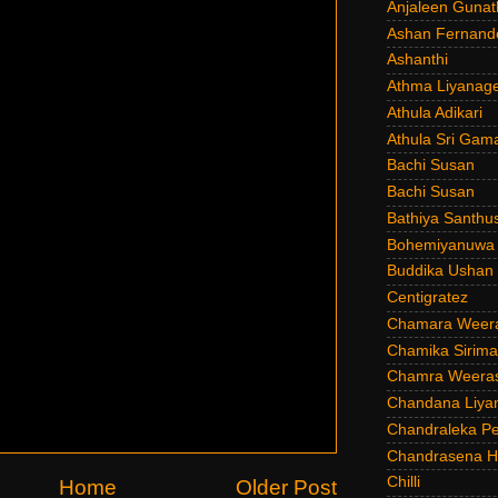
Anjaleen Gunat
Ashan Fernand
Ashanthi
Athma Liyanag
Athula Adikari
Athula Sri Gam
Bachi Susan
Bachi Susan
Bathiya Santhu
Bohemiyanuwa
Buddika Ushan
Centigratez
Chamara Weer
Chamika Sirim
Chamra Weeras
Chandana Liya
Chandraleka Pe
Chandrasena He
Chilli
Home
Older Post