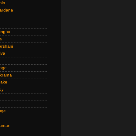
ala
ardana
ingha
a
arshani
lva
age
ckrama
lake
dy
uge
umari