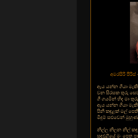
අමරසිරි පීරිස
ඇය යන්න ගියා මැකි
වන සිරසක තුරු සෙ
ගී ගයමින් හිඳ මා තු
ඇය යන්න ගියා මැකි
පිනි කඳුළක් මල් පෙ
මීදුම් සළුවෙන් මුහු
නිල්ල නිලන නිල් කඳ
සඳඑළියේ මං පෙත පා