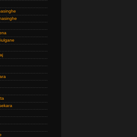
masinghe
masinghe
ena
iulgane
aj
ara
ta
sekara
e