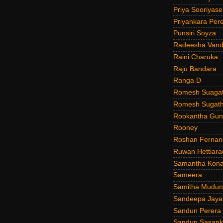
Priya Sooriyas
Priyankara Per
Punsiri Soyza
Radeesha Van
Raini Charuka
Raju Bandara
Ranga D
Romesh Suagat
Romesh Sugath
Rookantha Guna
Rooney
Roshan Fernan
Ruwan Hettiara
Samantha Kona
Sameera
Samitha Mudun
Sandeepa Jayal
Sandun Perera
Sandun Sasank