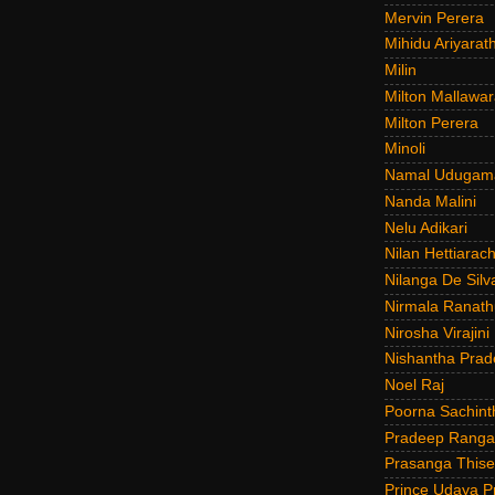
Mervin Perera
Mihidu Ariyarat
Milin
Milton Mallawar
Milton Perera
Minoli
Namal Udugam
Nanda Malini
Nelu Adikari
Nilan Hettiarach
Nilanga De Silv
Nirmala Ranat
Nirosha Virajini
Nishantha Prad
Noel Raj
Poorna Sachint
Pradeep Rang
Prasanga Thise
Prince Udaya P