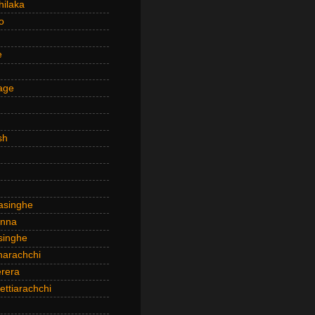
hilaka
o
e
age
sh
asinghe
anna
inghe
narachchi
rera
ttiarachchi