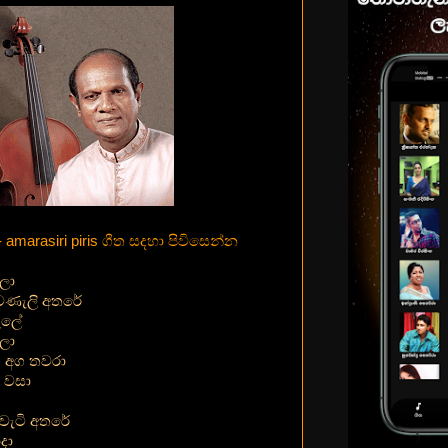
් - amarasiri piris ගීත සදහා පිවිසෙන්න
ලා
වණැලි අතරේ
රුලේ
ලා
ති අග තවරා
ණ වසා
ුවැටි අතරේ
දා