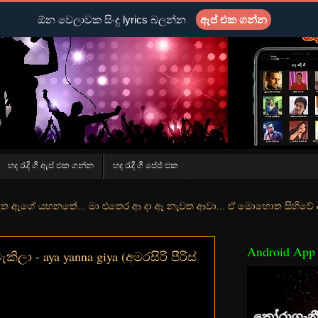
ඕන වෙලාවක සිංදු lyrics බලන්න
ඇප් එක ගන්න
හද රැදි ගී ඇප් එක ගන්න
හද රැදි ගී පේජ් එක
ේ... මා එතෙර ආ දා ඈ නැවත ආවා... ඒ මොහොත සිහිවේ අද වගේ... මා හා තුරු
Android App
ිලා - aya yanna giya (අමරසිරි පීරිස්