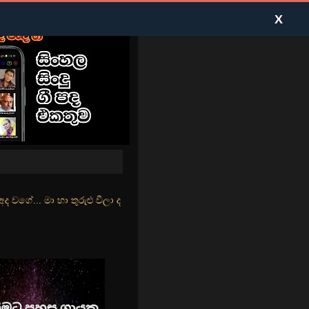
X
ළු වීලා දෑසේ කදුළු බීලා රහසේ සුසුම් ලෑ හඩ ඇසේ... නිල්වන් මුහුදු තී