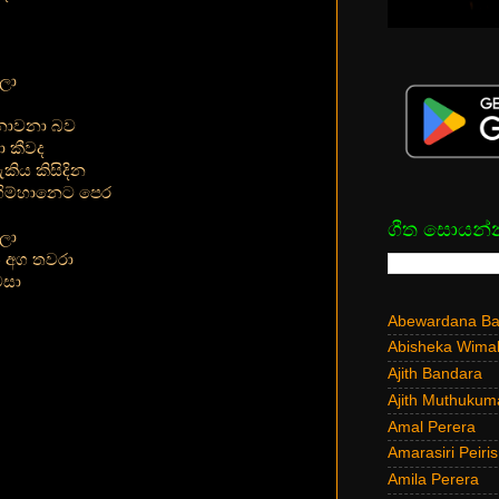
ලා
 නොවනා බව
ා කීවද
ිය කිසිදින
ිම්හානෙට පෙර
ගීත සොයන්
ලා
ති අග තවරා
වසා
Abewardana Bal
Abisheka Wima
Ajith Bandara
Ajith Muthukum
Amal Perera
Amarasiri Peiris
Amila Perera