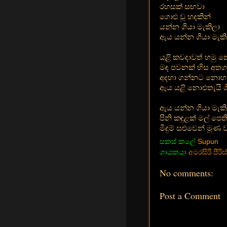
රහසක් සඟවා
ගොළු වූ හදකින්
යන්න ගියා මැකිලා
ඇය යන්න ගියා මැකි
යළි කවදාවත් හමු
මඳ පවනක් හිස අතග
අදහා ගන්නට නොහැක
ඇය යළි නොඑතැයි ග
ඇය යන්න ගියා මැකි
පිනි කඳුළක් මල් පෙ
මීදුම් සළුවෙන් මූණ 
සකස් කලේ
Supun
ගායකයා
අමරසිරි පීරිස්
No comments:
Post a Comment