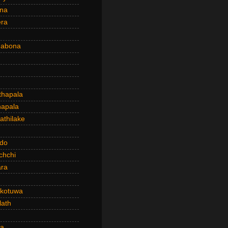
ena
era
dabona
hapala
apala
thilake
do
chchi
ra
kotuwa
ath
a