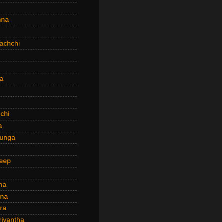
hna
achchi
a
chi
a
hunga
eep
ha
ana
ra
riyantha