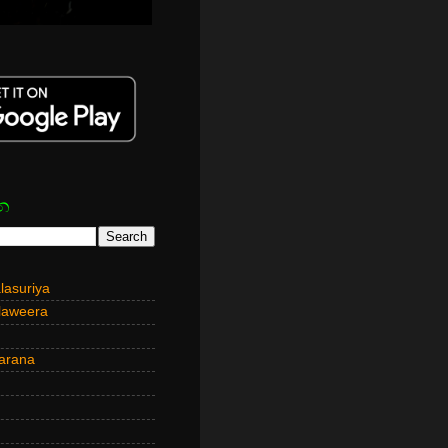
න
asuriya
laweera
arana