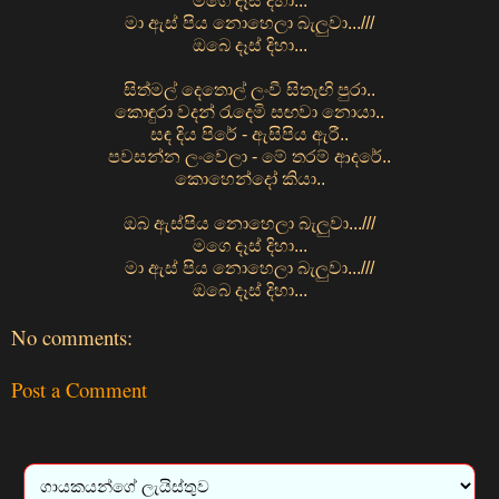
මගෙ දෑස් දිහා...
මා ඇස් පිය නොහෙලා බැලුවා...///
ඔබෙ දෑස් දිහා...
සිත්මල් දෙතොල් ලංවී සිතැඟි පුරා..
කොඳුරා වදන් රැදෙමි සඟවා නොයා..
සඳ දිය පිරේ - ඇසිපිය ඇරී..
පවසන්න ලංවෙලා - මේ තරම් ආදරේ..
කොහෙන්දෝ කියා..
ඔබ ඇස්පිය නොහෙලා බැලුවා...///
මගෙ දෑස් දිහා...
මා ඇස් පිය නොහෙලා බැලුවා...///
ඔබෙ දෑස් දිහා...
No comments:
Post a Comment