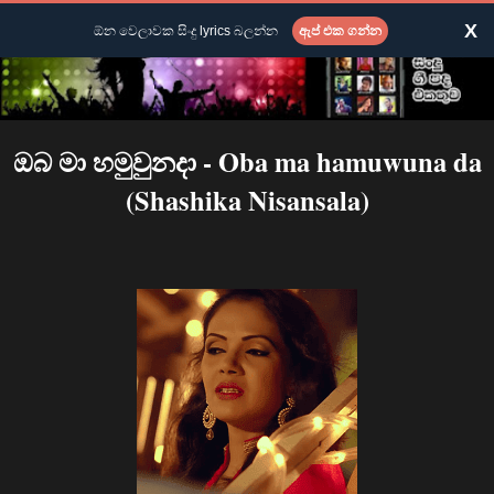
X
ඕන වෙලාවක සිංදු lyrics බලන්න
ඇප් එක ගන්න
ඔබ මා හමුවුනදා - Oba ma hamuwuna da
(Shashika Nisansala)