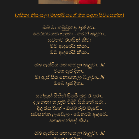
(ශෂිකා නිසංසලා මහත්මියගේ ගීත සදහා පිවිසෙන්න)
ඔබ මා හමුවුනදා දෑත් දරා..
පෙරභවයක බැදුනා - මෙන් බැදුනා..
සවනට රහසින් කීවා
මට ආදරෙයි කියා..
මට ආදරෙයි කියා..
ඔබ ඇස්පිය නොහෙලා බැලුවා...///
මගෙ දෑස් දිහා...
මා ඇස් පිය නොහෙලා බැලුවා...///
ඔබෙ දෑස් දිහා...
සන්සුන් සිතින් සිතමි මුළු රෑ පුරා..
දැනෙනා හැඟුම් විදිමි සිහිනේ සරා..
දිගු රැය දිගේ - ඔබෙ රුව මැවේ..
පවසන්න ලංවෙලා - මේතරම් ආදරේ..
කොහෙන්දෝ කියා..
ඔබ ඇස්පිය නොහෙලා බැලුවා...///