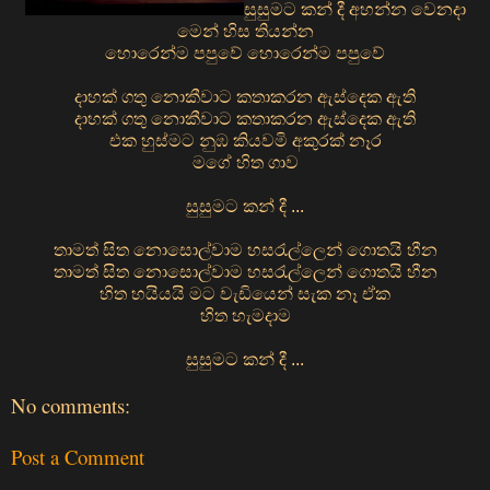
සුසුමට කන් දී අහන්න වෙනදා
මෙන් හිස තියන්න
හොරෙන්ම පපුවේ හොරෙන්ම පපුවේ
දාහක් ගතු නොකීවාට කතාකරන ඇස්දෙක ඇති
දාහක් ගතු නොකීවාට කතාකරන ඇස්දෙක ඇති
එක හුස්මට නුඹ කියවමි අකුරක් නෑර
මගේ හිත ගාව
සුසුමට කන් දී ...
තාමත් සිත නොසොල්වාම හසරැල්ලෙන් ගොතයි හීන
තාමත් සිත නොසොල්වාම හසරැල්ලෙන් ගොතයි හීන
හිත හයියයි මට වැඩියෙන් සැක නෑ ඒක
හිත හැමදාම
සුසුමට කන් දී ...
No comments:
Post a Comment