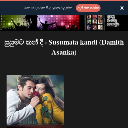
X
ඕන වෙලාවක සිංදු lyrics බලන්න
ඇප් එක ගන්න
සුසුමට කන් දී - Susumata kandi (Damith
Asanka)