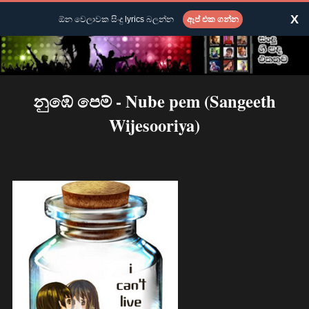
X
ඕන වෙලාවක සිංදු lyrics බලන්න
ඇප් එක ගන්න
නුඹේ පෙම් - Nube pem (Sangeeth
Wijesooriya)