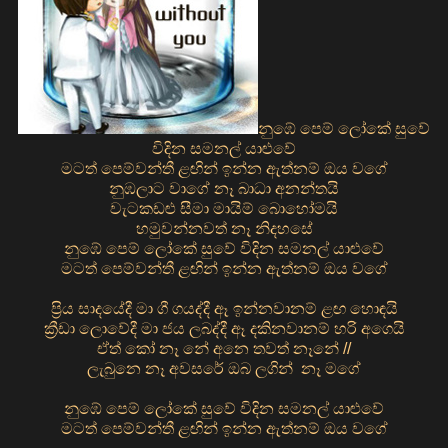
නුඹේ පෙම් ලෝකේ සුවේ
විදින සමනල් යාළුවේ
මටත් පෙම්වන්තී ළඟින් ඉන්න ඇත්නම් ඔය වගේ
නුඹලාට වාගේ නෑ බාධා අනන්තයි
වැටකඩළු සීමා මායිම් බොහෝමයි
හමුවන්නවත් නෑ නිදහසේ
නුඹේ පෙම් ලෝකේ සුවේ විදින සමනල් යාළුවේ
මටත් පෙම්වන්තී ළඟින් ඉන්න ඇත්නම් ඔය වගේ
ප්‍රිය සාදයේදී මා ගී ගයද්දී ඈ ඉන්නවානම් ළඟ හොඳයි
ක්‍රීඩා ලොවේදී මා ජය ලබද්දී ඈ දකිනවානම් හරි අගෙයි
ඒත් කෝ නෑ නේ අනෙ තවත් නෑනේ //
ලැබුනෙ නෑ අවසරේ ඔබ ලගින් නෑ මගේ
නුඹේ පෙම් ලෝකේ සුවේ විදින සමනල් යාළුවේ
මටත් පෙම්වන්තී ළඟින් ඉන්න ඇත්නම් ඔය වගේ