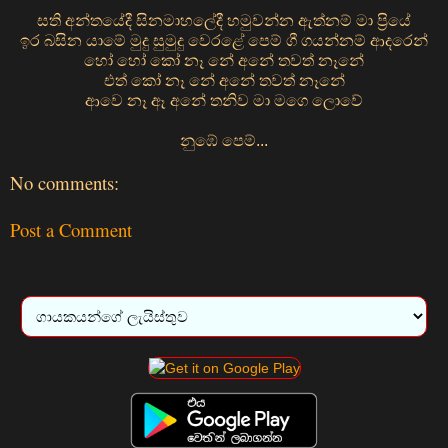
සති අන්තයේදී සිනමාහලේදී හමුවන්න ඇත්නම් මා ප්‍රියේ
ඉර බසින යාමේ මුදු සුමුදු වෙරළේ පෙම් ගී ගයන්නම් ආදරෙන්
හෝ හෝ කෝ නෑ නේ අනේ තවත් නෑනේ
එත් කෝ නෑ නේ අනේ තවත් නෑනේ
ආවෙ නෑ ඈ අනේ තනිව මා මගෙ ලොවේ
නුඹේ පෙම්...
No comments:
Post a Comment