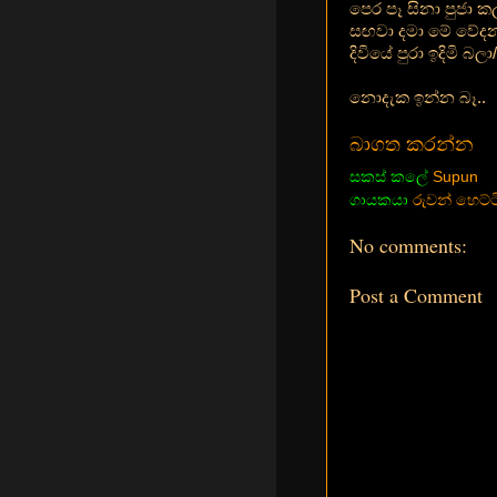
පෙර පෑ සිනා පුජා කල
සඟවා දමා මේ වේදන
දිවියේ පුරා ඉදිමි බලා/
නොදැක ඉන්න බෑ..
බාගත කරන්න
සකස් කලේ
Supun
ගායකයා
රුවන් හෙට්ට
No comments:
Post a Comment