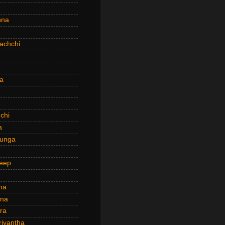
hna
achchi
a
chi
a
hunga
eep
ha
ana
ra
riyantha