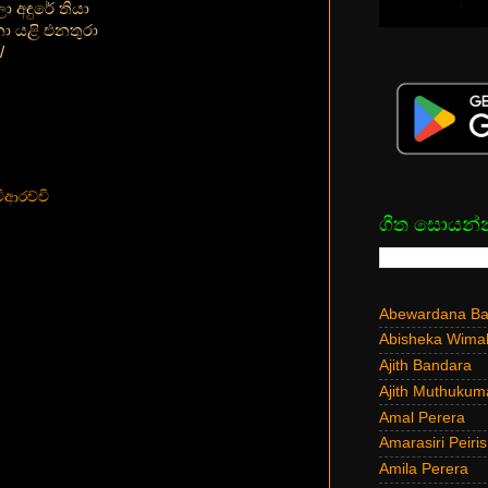
ා අඳුරේ තියා
ා යළි එනතුරා
/
ිආරච්චි
ගීත සොයන්
Abewardana Bal
Abisheka Wima
Ajith Bandara
Ajith Muthukum
Amal Perera
Amarasiri Peiris
Amila Perera