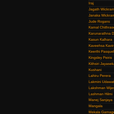
Iraj
Jagath Wickra
Janaka Wickra
Jude Rogans
Kamal Chithras
Karunarathna D
Kasun Kalhara
Kaveehsa Kavir
Keerthi Pasquel
Kingsley Peiris
Kithsiri Jayasek
Kushani
Lahiru Perera
Lakmini Udawat
Lakshman Wije
Lashman Hilmi
Manej Sanjaya
Mangala
Mekala Gamag