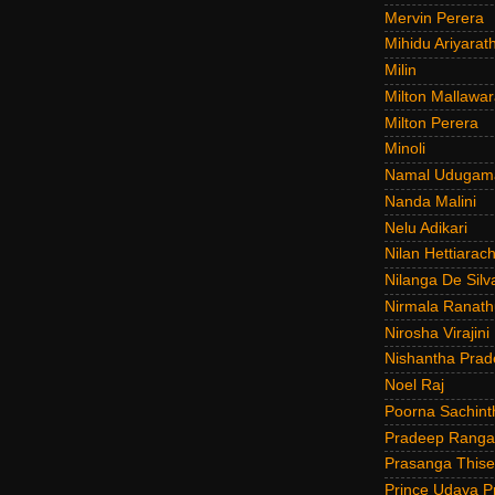
Mervin Perera
Mihidu Ariyarat
Milin
Milton Mallawar
Milton Perera
Minoli
Namal Udugam
Nanda Malini
Nelu Adikari
Nilan Hettiarach
Nilanga De Silv
Nirmala Ranat
Nirosha Virajini
Nishantha Prad
Noel Raj
Poorna Sachint
Pradeep Rang
Prasanga Thise
Prince Udaya P