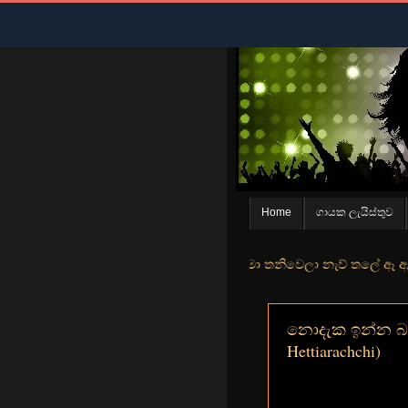
Home
ගායක ලැයිස්තුව
න් මුහුදු තීරේ ගල් මල් පිපුන යායේ මා තනිවෙලා නැව් තලේ ඈ ඇත ඇගේ යහනත
නොදැක ඉන්න බෑ 
Hettiarachchi)