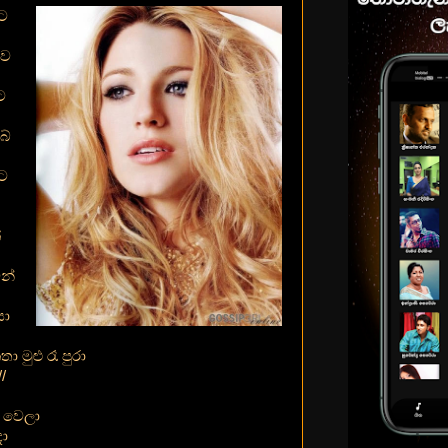
ට
තව
ට
බේ
ට
ේ
න්
යා
 මුළු රෑ පුරා
/
් වෙලා
දා