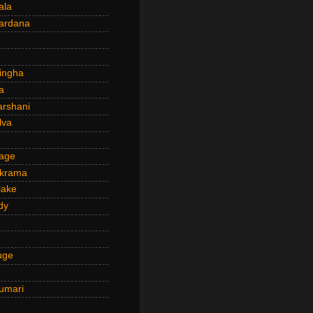
ala
ardana
ingha
a
arshani
lva
age
ckrama
lake
dy
uge
umari