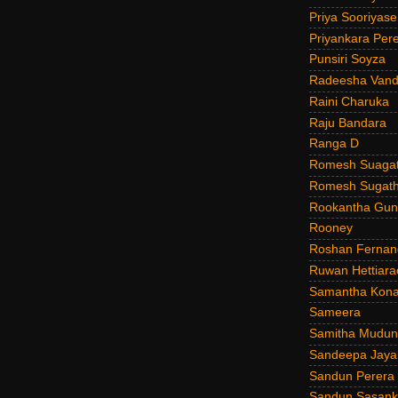
Priya Sooriyas
Priyankara Per
Punsiri Soyza
Radeesha Van
Raini Charuka
Raju Bandara
Ranga D
Romesh Suagat
Romesh Sugath
Rookantha Guna
Rooney
Roshan Fernan
Ruwan Hettiara
Samantha Kona
Sameera
Samitha Mudun
Sandeepa Jayal
Sandun Perera
Sandun Sasank