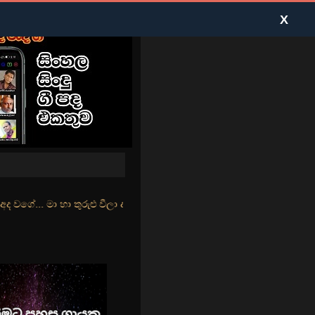
X
ුළු වීලා දෑසේ කදුළු බීලා රහසේ සුසුම් ලෑ හඩ ඇසේ... නිල්වන් මුහුදු තී