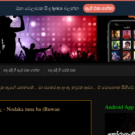
ඕන වෙලාවක සිංදු lyrics බලන්න
ඇප් එක ගන්න
හද රැදි ගී ඇප් එක ගන්න
හද රැදි ගී පේජ් එක
ේ... මා එතෙර ආ දා ඈ නැවත ආවා... ඒ මොහොත සිහිවේ අද වගේ... මා හා තුර
Android App
- Nodaka inna ba (Ruwan