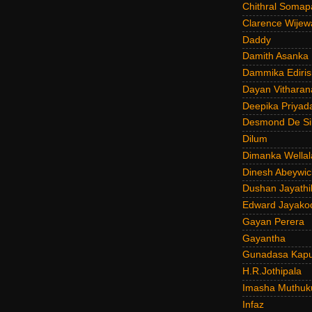
Chithral Somap
Clarence Wijew
Daddy
Damith Asanka
Dammika Ediris
Dayan Vitharan
Deepika Priyad
Desmond De Si
Dilum
Dimanka Wellal
Dinesh Abeywi
Dushan Jayathi
Edward Jayako
Gayan Perera
Gayantha
Gunadasa Kap
H.R.Jothipala
Imasha Muthuk
Infaz