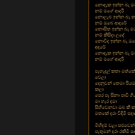
නොදැක ඉන්න බෑ ම
නම් මගේ ආදරී
නොලැබ ඉන්න බෑ 
නම් ඔබෙ ආදරේ
නොසිත ඉන්න බෑ ම
නම් කිසිදා ලදේ
නොවිද ඉන්න බෑ ඔ
අදරේ
නොදැක ඉන්න බෑ ම
නම් මගේ ආදරී
පැහැදුල් කතා මත්ක
වෙලා
දෙනුවන් තෙමා පියම
කලා
පෙර පෑ සිනා පාවී ගි
මා හැර දමා
සිහිවෙනවා ඔබ කී කතා
මතකේ දරා විදිමී සදා/
මිහිදුම් වළා සළුවෙන
පැතුමන් දරා රකිමි ස