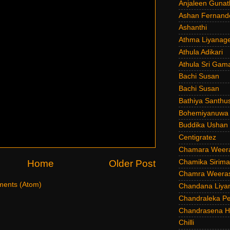
Anjaleen Gunat
Ashan Fernand
Ashanthi
Athma Liyanag
Athula Adikari
Athula Sri Gam
Bachi Susan
Bachi Susan
Bathiya Santhu
Bohemiyanuwa
Buddika Ushan
Centigratez
Chamara Weer
Chamika Sirim
Home
Older Post
Chamra Weeras
ents (Atom)
Chandana Liya
Chandraleka Pe
Chandrasena He
Chilli