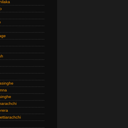
hilaka
o
e
age
sh
asinghe
anna
inghe
narachchi
rera
ttiarachchi