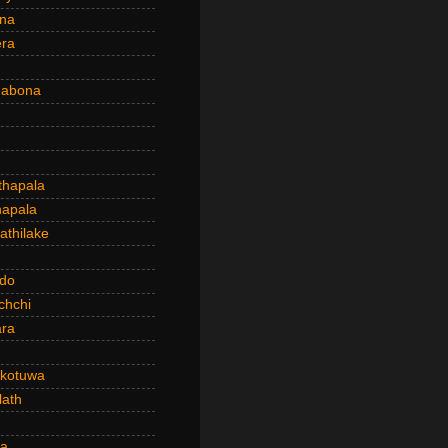
ena
era
dabona
hapala
apala
thilake
do
chchi
ra
kotuwa
ath
a