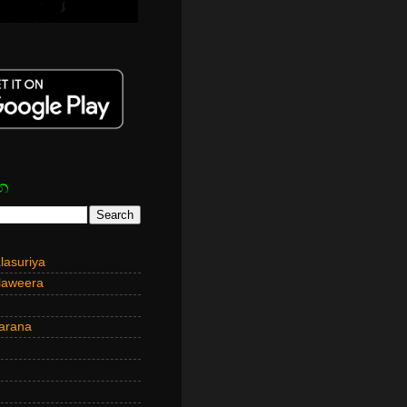
න
asuriya
laweera
arana