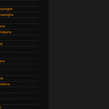
masinghe
masinghe
ena
iulgane
aj
ara
ta
sekara
e