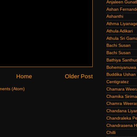
Anjaleen Gunat
Ashan Fernand
Ashanthi
Athma Liyanag
Athula Adikari
Athula Sri Gam
Bachi Susan
Bachi Susan
Bathiya Santhu
Bohemiyanuwa
Buddika Ushan
Home
Older Post
Centigratez
ents (Atom)
Chamara Weer
Chamika Sirim
Chamra Weeras
Chandana Liya
Chandraleka Pe
Chandrasena He
Chilli