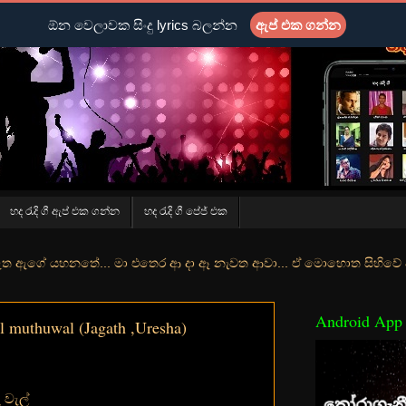
ඕන වෙලාවක සිංදු lyrics බලන්න
ඇප් එක ගන්න
හද රැදි ගී ඇප් එක ගන්න
හද රැදි ගී පේජ් එක
ේ... මා එතෙර ආ දා ඈ නැවත ආවා... ඒ මොහොත සිහිවේ අද වගේ... මා හා තුරු
Android App
l muthuwal (Jagath ,Uresha)
ු වැල්