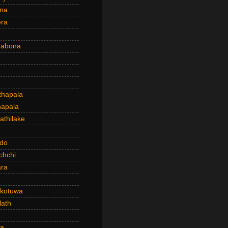
ena
era
dabona
hapala
apala
thilake
do
chchi
ra
kotuwa
ath
a