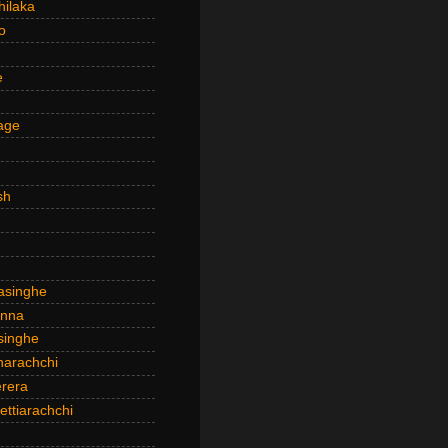
hilaka
o
e
age
sh
asinghe
anna
inghe
narachchi
rera
ttiarachchi