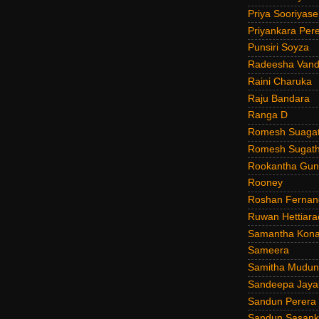
Priya Sooriyas
Priyankara Per
Punsiri Soyza
Radeesha Van
Raini Charuka
Raju Bandara
Ranga D
Romesh Suagat
Romesh Sugath
Rookantha Guna
Rooney
Roshan Fernan
Ruwan Hettiara
Samantha Kona
Sameera
Samitha Mudun
Sandeepa Jayal
Sandun Perera
Sandun Sasank