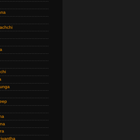
hna
achchi
a
chi
a
hunga
eep
ha
ana
ra
riyantha