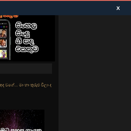
X
ළු වීලා දෑසේ කදුළු බීලා රහසේ සුසුම් ලෑ හඩ ඇසේ... නිල්වන් මුහුදු තී