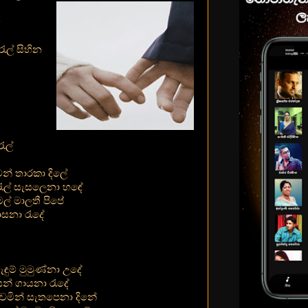
ේ
රැල් සිහින
රැල්
න් තාරකා දිලේ
සරැල් සැසලෙනා හඳේ
ල් මාලතී පිපේ
ාසනා රැදේ
ැඳුම් මුමුණ්නා උදේ
න් ගායනා රැදේ
නිවමින් සැතපෙනා දිනේ