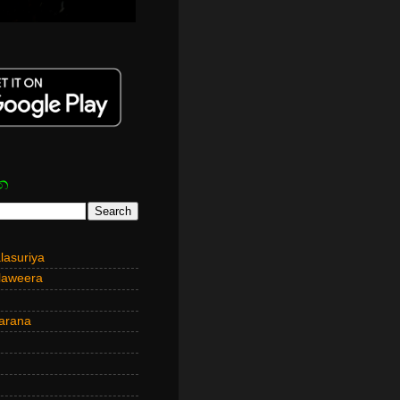
න
asuriya
laweera
arana