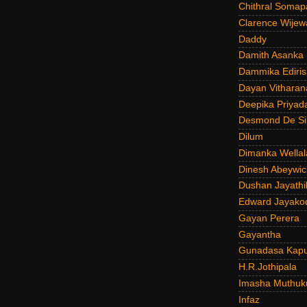
Chithral Somap
Clarence Wijew
Daddy
Damith Asanka
Dammika Ediris
Dayan Vitharan
Deepika Priyad
Desmond De Si
Dilum
Dimanka Wellal
Dinesh Abeywi
Dushan Jayathi
Edward Jayako
Gayan Perera
Gayantha
Gunadasa Kap
H.R.Jothipala
Imasha Muthuk
Infaz