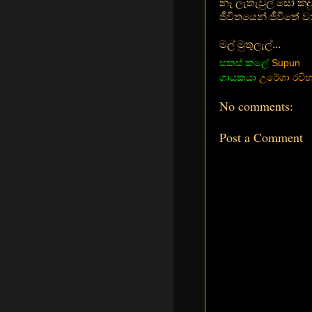
නෑ ලැතැවුල් සෝ කද
ජීවිතයෙන් ජීවිතේ ව
මල් මුතුලැල්...
සකස් කලේ
Supun
ගායකයා
උරේශා රවිහා
No comments:
Post a Comment