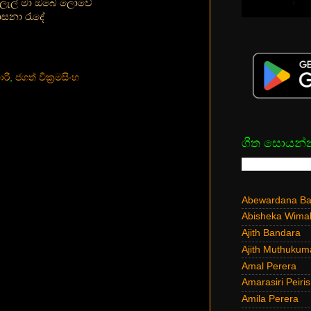
ුලැල් මා ඔබේ ලොවේ
ාසනා රැදේ
රි
,
ජගත් වික්‍රමසිංහ
ගීත සොයන්
Abewardana Bal
Abisheka Wima
Ajith Bandara
Ajith Muthukum
Amal Perera
Amarasiri Peiris
Amila Perera