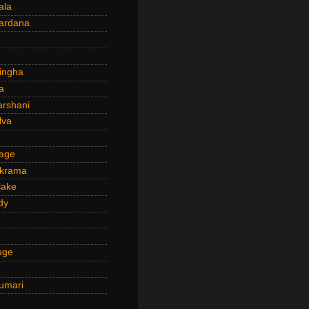
ala
ardana
ingha
a
arshani
lva
age
ckrama
lake
dy
uge
umari