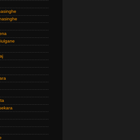
masinghe
masinghe
ena
iulgane
aj
ara
ta
sekara
e