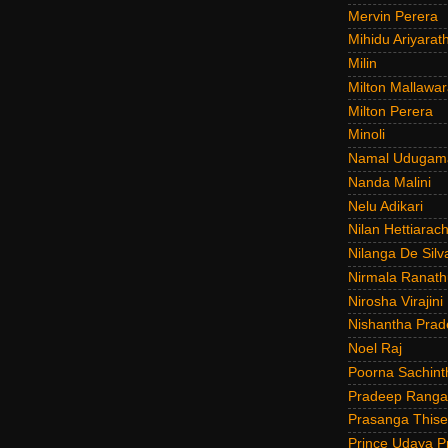
Mervin Perera
Mihidu Ariyarat
Milin
Milton Mallawar
Milton Perera
Minoli
Namal Udugam
Nanda Malini
Nelu Adikari
Nilan Hettiarach
Nilanga De Silv
Nirmala Ranat
Nirosha Virajini
Nishantha Prad
Noel Raj
Poorna Sachint
Pradeep Rang
Prasanga Thise
Prince Udaya P