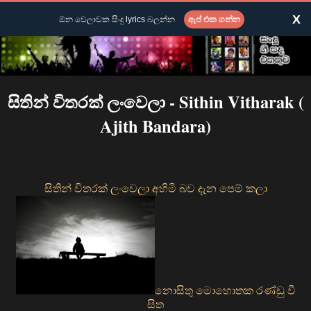
X
ඕන වෙලාවක සිංදු lyrics බලන්න
ඇප් එක ගන්න
සිතින් විතරක් ලංවෙලා - Sithin Vitharak (
Ajith Bandara)
සිතින් විතරක් ලංවෙලා අහිමි බව දැන පෙම් කලා
නොසිතු මොහොතක රණ්ඩු වී
සිත