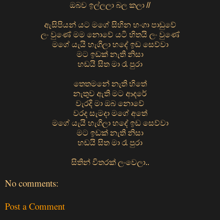
ඔබව ඉල්ලලා බල කලා //
ඇසිපියන් යට මගේ සිහින හංගා පාඩුවේ
ලං වුණේ මම නොවේ යටි හිතයි ලං වුණේ
මගේ යැයි හැගිලා හදේ ඉඩ සෙව්වා
මට ඉඩක් නැති නිසා
හඩයි සිත මා රෑ පුරා
තෙතමනේ නැති හිතේ
නැතුව ඇති මට ආදරේ
වැරදි මා ඔබ නොවේ
වරද සැමදා මගේ අතේ
මගේ යැයි හැගිලා හදේ ඉඩ සෙව්වා
මට ඉඩක් නැති නිසා
හඩයි සිත මා රෑ පුරා
සිතින් විතරක් ලංවෙලා..
No comments:
Post a Comment