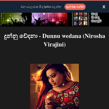
X
ඕන වෙලාවක සිංදු lyrics බලන්න
ඇප් එක ගන්න
දුන්නු වේදනා - Dunnu wedana (Nirosha
Virajini)