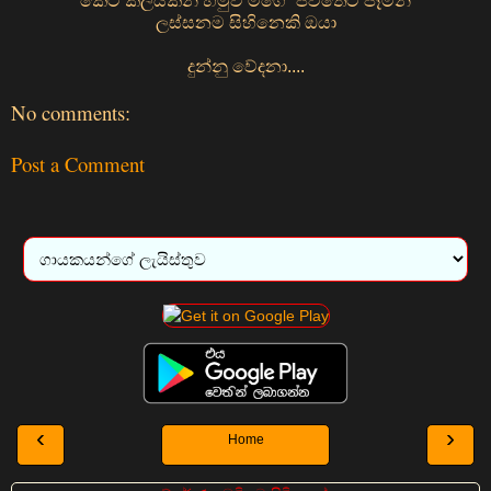
කෙටි කලයකින් හමුවී මගේ ජීවිතෙට පෑමිනි
ලස්සනම සිහිනෙකි ඔයා
දුන්නු වේදනා....
No comments:
Post a Comment
‹
›
Home