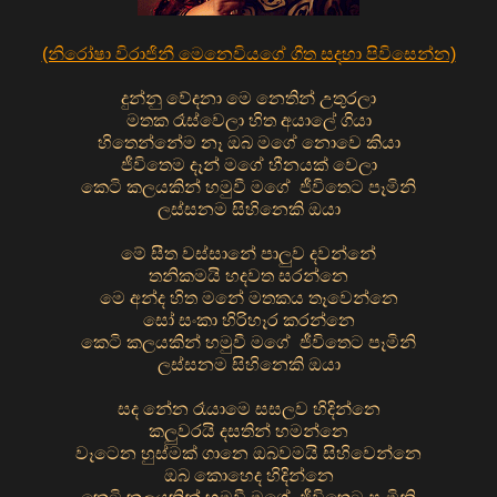
(නිරෝෂා විරාජිනී මෙනෙවියගේ ගීත සදහා පිවිසෙන්න)
දුන්නු වේදනා මෙ නෙතින් උතුරලා
මතක රෑස්වෙලා හිත අයාලේ ගියා
හිතෙන්නේම නෑ ඔබ මගේ නොවෙ කියා
ජීවිතෙම දෑන් මගේ හීනයක් වෙලා
කෙටි කලයකින් හමුවී මගේ ජීවිතෙට පෑමිනි
ලස්සනම සිහිනෙකි ඔයා
මේ සීත වස්සානේ පාලුව දවන්නේ
තනිකමයි හදවත සරන්නෙ
මෙ අන්ද හිත මනේ මතකය තෑවෙන්නෙ
සෝ සංකා හිරිහෑර කරන්නෙ
කෙටි කලයකින් හමුවී මගේ ජීවිතෙට පෑමිනි
ලස්සනම සිහිනෙකි ඔයා
සද නේන රෑයාමෙ සසලව හිදින්නෙ
කලුවරයි දසතින් හමන්නෙ
වෑටෙන හුස්මක් ගානෙ ඔබවමයි සිහිවෙන්නෙ
ඔබ කොහෙද හිදින්නෙ