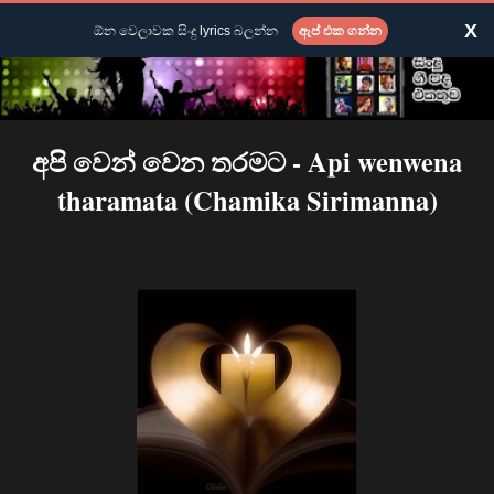
X
ඕන වෙලාවක සිංදු lyrics බලන්න
ඇප් එක ගන්න
අපි වෙන් වෙන තරමට - Api wenwena
tharamata (Chamika Sirimanna)