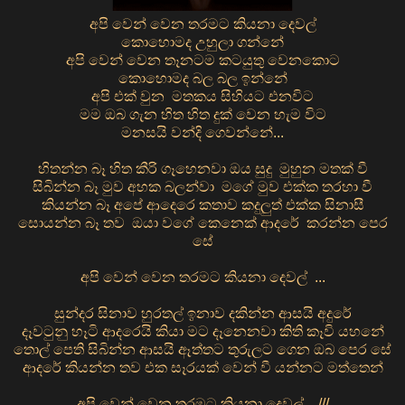
අපි වෙන් වෙන තරමට කියනා දෙවල්
කොහොමද උහුලා ගන්නේ
අපි වෙන් වෙන තෑනටම කටයුතු වෙනකොට
කොහොමද බල බල ඉන්නේ
අපි එක් වුන මතකය සිහියට එනවිට
මම ඔබ ගැන හිත හිත දුක් වෙන හැම විට
මනසයි වන්දි ගෙවන්නේ...
හිතන්න බෑ හිත කීරි ගෑහෙනවා ඔය සුදු මුහුන මතක් වී
සිබින්න බෑ මුව අහක බලන්වා මගේ මුව එක්ක තරහා වී
කියන්න බෑ අපේ ආදෙරෙ කතාව කදුලුත් එක්ක සිනාසී
සොයන්න බෑ තව ඔයා වගේ කෙනෙක් ආදරේ කරන්න පෙර
සේ
අපි වෙන් වෙන තරමට කියනා දෙවල් ...
සුන්දර සිනාව හුරතල් ඉනාව දකින්න ආසයි අදුරේ
දෑවටුනු හෑටි ආදරෙයි කියා මට දෑනෙනවා කිති කෑවි යහනේ
තොල් පෙති සිබින්න ආසයි ඈත්තට තුරුලට ගෙන ඔබ පෙර සේ
ආදරේ කියන්න තව එක සෑරයක් වෙන් වී යන්නට මත්තෙන්
අපි වෙන් වෙන තරමට කියනා දෙවල් ..///