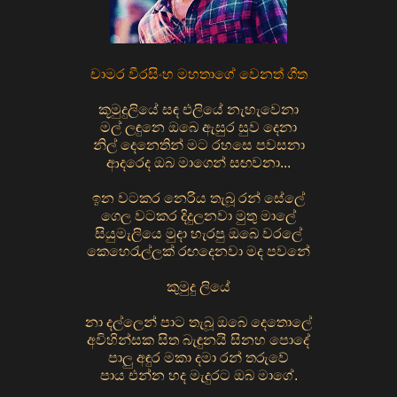
චාමර වීරසිංහ මහතාගේ වෙනත් ගීත
කූමුදුලියේ සඳ එලියේ නැහැවෙනා
මල් ලඳුනෙ ඔබෙ ඇසුර සුව දෙනා
නිල් දෙනෙතින් මට රහසෙ පවසනා
ආදරෙද ඔබ මාගෙන් සඟවනා...
ඉන වටකර නෙරිය තැබූ රන් සේලේ
ගෙල වටකර දිදුලනවා මුතු මාලේ
සියුමැලියෙ මුදා හැරපු ඔබෙ වරලේ
කෙහෙරැල්ලක් රඟදෙනවා මද පවනේ
කුමුදු ලියේ
නා දල්ලෙන් පාට තැබූ ඔබෙ දෙතොලේ
අවිහින්සක සිත බැඳුනයි සිනහ පොදේ
පාලු අඳුර මකා දමා රන් තරුවේ
පාය එන්න හද මැදුරට ඔබ මාගේ.