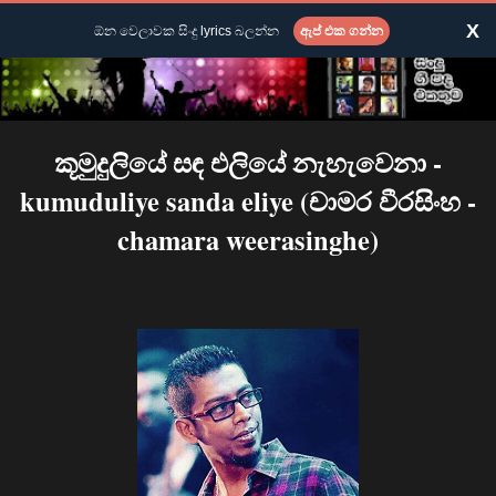
X
ඕන වෙලාවක සිංදු lyrics බලන්න
ඇප් එක ගන්න
කූමුදුලියේ සඳ එලියේ නැහැවෙනා -
kumuduliye sanda eliye (චාමර වීරසිංහ -
chamara weerasinghe)