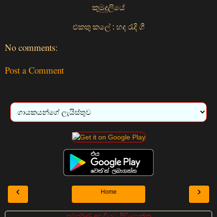
කුමුදුලියේ
එකතු කලේ : හද රැදි ගී
No comments:
Post a Comment
‹
›
Home
සම්පුර්ණ අඩවියට පිවිසෙන්න