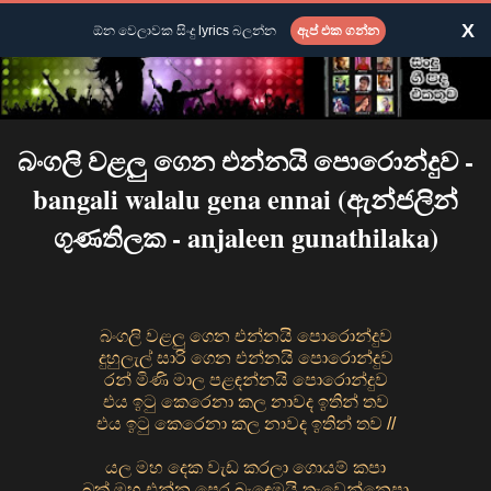
X
ඕන වෙලාවක සිංදු lyrics බලන්න
ඇප් එක ගන්න
බංගලි වළලු ගෙන එන්නයි පොරොන්දුව -
bangali walalu gena ennai (ඇන්ජලින්
ගුණතිලක - anjaleen gunathilaka)
බංගලි වළලු ගෙන එන්නයි පොරොන්දුව
දුහුලැල් සාරි ගෙන එන්නයි පොරොන්දුව
රන් මිණි මාල පළඳන්නයි පොරොන්දුව
එය ඉටු කෙරෙනා කල නාවද ඉතින් තව
එය ඉටු කෙරෙනා කල නාවද ඉතින් තව //
යල මහ දෙක වැඩ කරලා ගොයම් කපා
බක් මහ එන්න පෙර බැඳෙමුයි තැවෙන්නෙපා