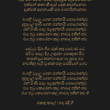
ඉක්මන් කතා කී ඇස් දෙක අඬන්නෙපා
දැක්මත් සහනයකි ඔබ මගහරින්නෙපා
බංගලි වළලු ගෙන එන්නයි පොරොන්දුව
දුහුලැල් සාරි ගෙන එන්නයි පොරොන්දුව
රන් මිණි මාල පළඳන්නයි පොරොන්දුව
එය ඉටු කෙරෙනා කල නාවද ඉතින් තව
එය ඉටු කෙරෙනා කල නාවද ඉතින් තව
දෙවැට දිරා ගිය රුක් අතු සෙවණ යට
ඕවිට අසල දිය උතුරන පොකුණ පිට
තාමත් දැණෙනවා ඇඟ ගෑ සුවඳ මට
නවතිනු බැරි වුණත් එනු මස්සිනේ ගෙට
බංගලි වළලු ගෙන එන්නයි පොරොන්දුව
දුහුලැල් සාරි ගෙන එන්නයි පොරොන්දුව
රන් මිණි මාල පළඳන්නයි පොරොන්දුව
එය ඉටු කෙරෙනා කල නාවද ඉතින් තව
එය ඉටු කෙරෙනා කල නාවද ඉතින් තව //
එකතු කලේ : හද රැදි ගී