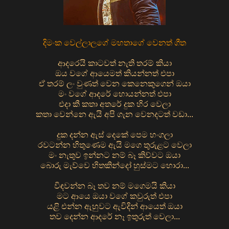
දිමංක වෙල්ලාලගේ මහතාගේ වෙනත් ගීත
ආදරෙයි කාටවත් නැති තරම් කියා
ඔය වගේ ආයෙමත් කියන්නත් එපා
ඒ තරම් ලං වුණත් වෙන කෙනෙකුගෙන් ඔයා
මං වගේ ආදරේ හොයන්නත් එපා
එදා කී කතා අතරේ දුක හිර වෙලා
කතා වෙන්නෙ ඇයි අපි ගැන වෙනදටත් වඩා...
දුක දන්න ඇස් දෙකේ පෙම හංගලා
රවටන්න හිතුණෙම ඇයි මගෙ තුරුළට වෙලා
මං නැතුව ඉන්නට නම් බෑ කිව්වට ඔයා
බොරු මැව්වෙ හිතකින්දෝ හුස්මට හොරා...
විඳවන්න බෑ තව නම් මගෙමයි කියා
මට ආයෙ ඔයා වගේ කවුරුත් එපා
යළි එන්න ඇහුවට ඇවිදින් ආයෙත් ඔයා
තව දෙන්න ආදරේ නෑ ඉතුරුත් වෙලා...