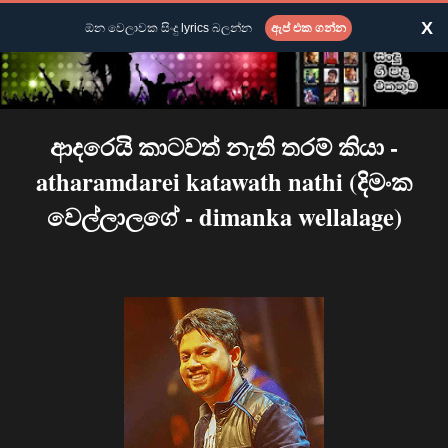
X
ඕන වෙලාවක සිංදු lyrics බලන්න
ඇප් එක ගන්න
ආදරෙයි කාටවත් නැති තරම් කියා -
atharamdarei katawath nathi (දිමංක
වෙල්ලාලගේ - dimanka wellalage)