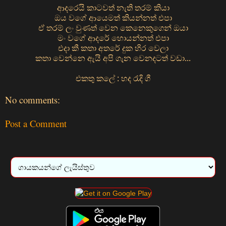
ආදරෙයි කාටවත් නැති තරම් කියා
ඔය වගේ ආයෙමත් කියන්නත් එපා
ඒ තරම් ලං වුණත් වෙන කෙනෙකුගෙන් ඔයා
මං වගේ ආදරේ හොයන්නත් එපා
එදා කී කතා අතරේ දුක හිර වෙලා
කතා වෙන්නෙ ඇයි අපි ගැන වෙනදටත් වඩා...
එකතු කලේ : හද රැදි ගී
No comments:
Post a Comment