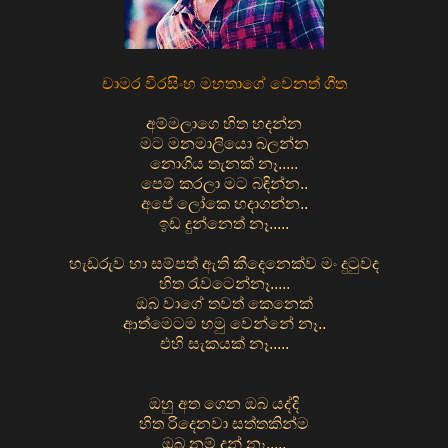
චාමර වීරසිංහ මහතාගේ වෙනත් ගීත
අම්මලාගෙ හිත හදන්න
මට මනමාලියො බලන්න
නොගිය තැනක් නෑ.....
පෙම් කරලා මට බඳින්න..
අපේ ලෝකෙ හදාගන්න..
ඉඩ දුන්නෙත් නෑ.....
හැඩරුව හා සම්පත් ඇති කීදෙනෙක්ව මං දුටුවද
හිත රැවටෙන්නෑ.....
ඔබ වාගේ තවත් කෙනෙක්
ආත්මෙටම හමු වෙන්නේ නෑ..
එහි සැකයක් නෑ.....
ඔහු අත ගෙන ඔබ යද්දි
හිත රිදෙනවා සත්තකින්ම
ඔබ නම් දන් නෑ.....