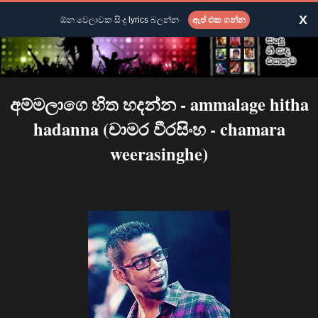
X
ඕන වෙලාවක සිංදු lyrics බලන්න
ඇප් එක ගන්න
අම්මලාගෙ හිත හදන්න - ammalage hitha
hadanna (චාමර වීරසිංහ - chamara
weerasinghe)