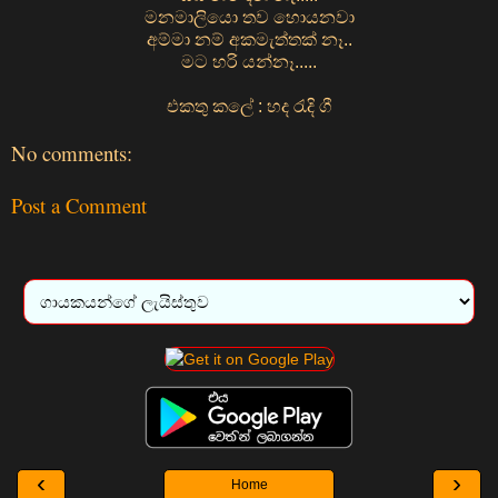
මනමාලියො තව හොයනවා
අම්මා නම් අකමැත්තක් නෑ..
මට හරි යන්නෑ.....
එකතු කලේ : හද රැදි ගී
No comments:
Post a Comment
‹
›
Home