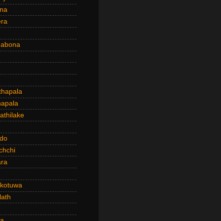
ena
era
dabona
hapala
apala
thilake
do
chchi
ra
kotuwa
ath
a