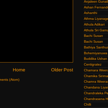
Anjaleen Gunat
Ashan Fernand
Ashanthi
Athma Liyanag
Athula Adikari
Athula Sri Gam
Bachi Susan
Bachi Susan
Bathiya Santhu
Bohemiyanuwa
Buddika Ushan
Centigratez
Home
Older Post
Chamara Weer
Chamika Sirim
ents (Atom)
Chamra Weeras
Chandana Liya
Chandraleka Pe
Chandrasena He
Chilli