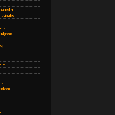
masinghe
masinghe
ena
iulgane
aj
ara
ta
sekara
e