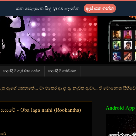
ඕන වෙලාවක සිංදු lyrics බලන්න
ඇප් එක ගන්න
හද රැදි ගී ඇප් එක ගන්න
හද රැදි ගී පේජ් එක
තේ... මා එතෙර ආ දා ඈ නැවත ආවා... ඒ මොහොත සිහිවේ අද වගේ... මා හා තුර
Android App
සරේ - Oba laga nathi (Rookantha)
සරේ