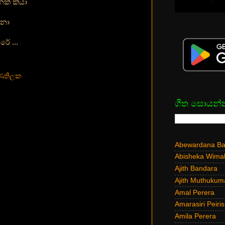
ක් කියා
ෙනා
ේ ...
ුණතිලක
ගීත සොයන්
Abewardana Bal
Abisheka Wima
Ajith Bandara
Ajith Muthukum
Amal Perera
Amarasiri Peiris
Amila Perera