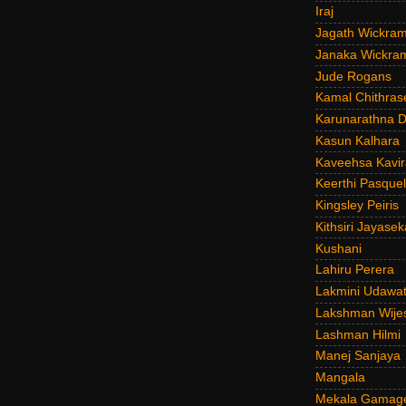
Iraj
Jagath Wickra
Janaka Wickra
Jude Rogans
Kamal Chithras
Karunarathna D
Kasun Kalhara
Kaveehsa Kavir
Keerthi Pasquel
Kingsley Peiris
Kithsiri Jayasek
Kushani
Lahiru Perera
Lakmini Udawat
Lakshman Wije
Lashman Hilmi
Manej Sanjaya
Mangala
Mekala Gamag