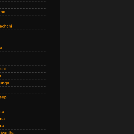
hna
achchi
a
chi
a
hunga
eep
ha
ana
ra
riyantha