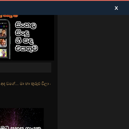
X
ුළු වීලා දෑසේ කදුළු බීලා රහසේ සුසුම් ලෑ හඩ ඇසේ... නිල්වන් මුහුදු ත