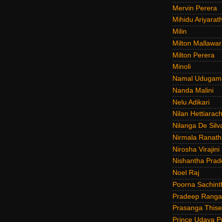
Mervin Perera
Mihidu Ariyarat
Milin
Milton Mallawar
Milton Perera
Minoli
Namal Udugam
Nanda Malini
Nelu Adikari
Nilan Hettiarach
Nilanga De Silv
Nirmala Ranat
Nirosha Virajini
Nishantha Prad
Noel Raj
Poorna Sachint
Pradeep Rang
Prasanga Thise
Prince Udaya P