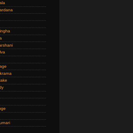
ala
ardana
ingha
a
arshani
lva
age
ckrama
lake
dy
uge
umari