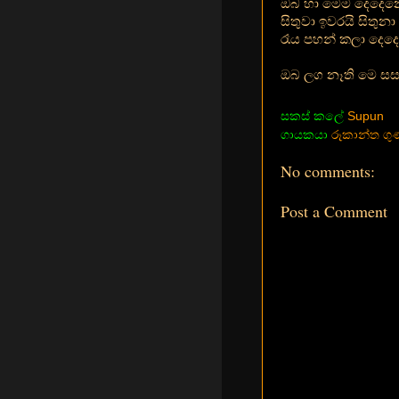
ඔබ හා මෙම දෙදෙනෙ
සිතුවා ඉවරයි සිතුනා
රෑය පහන් කලා දෙද
ඔබ ලග නෑති මෙ සසර
සකස් කලේ
Supun
ගායකයා
රූකාන්ත ග
No comments:
Post a Comment