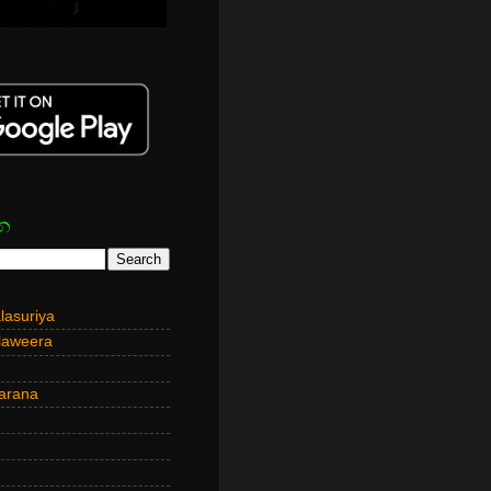
න
asuriya
laweera
arana