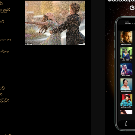
රේ
ුසුම්
රේ
ත ගෙන
්නා...
ඔබේ
ා
ුටුවා