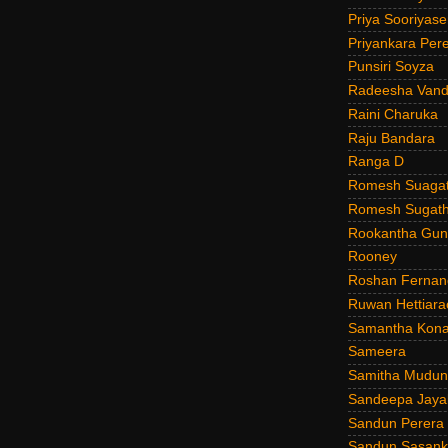
Priya Sooriyas
Priyankara Per
Punsiri Soyza
Radeesha Van
Raini Charuka
Raju Bandara
Ranga D
Romesh Suagat
Romesh Sugath
Rookantha Guna
Rooney
Roshan Fernan
Ruwan Hettiara
Samantha Kona
Sameera
Samitha Mudun
Sandeepa Jayal
Sandun Perera
Sandun Sasank