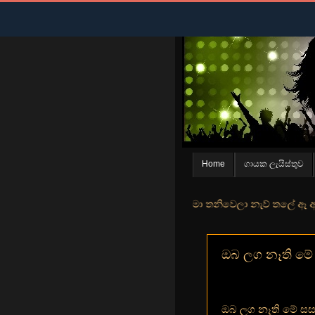
Home
ගායක ලැයිස්තුව
න් මුහුදු තීරේ ගල් මල් පිපුන යායේ මා තනිවෙලා නැව් තලේ ඈ ඇත ඇගේ යහන
ඔබ ලග නෑති මේ ස
ඔබ ලග නෑති මේ ස