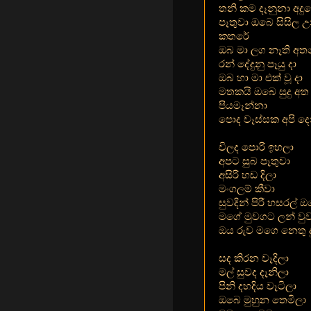
තනි කම දෑනුනා අදු
පෑතුවා ඔබෙ සිසිල උන
කතරේ
ඔබ මා ලග නෑති අත
රන් දේදුනු පෑයු දා
ඔබ හා මා එක් වූ දා
මතකයි ඔබෙ සුදු අ
පියමෑන්නා
පොද වෑස්සක අපි දෙන
විලද පොරි ඉහලා
අපට සුබ පෑතුවා
අසිරි හඩ දිලා
මංගලම් කීවා
සුවදින් පිරී හසරල් 
මගේ මුවගට ලන් වුව
ඔය රුව මගෙ නෙතු ද
සද කිරන වෑදිලා
මල් සුවද දෑනිලා
පිනි දහදිය වෑටිලා
ඔබෙ මුහුන තෙමිලා