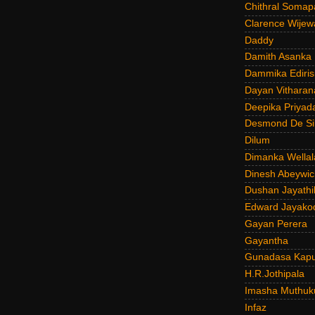
Chithral Somap
Clarence Wijew
Daddy
Damith Asanka
Dammika Ediris
Dayan Vitharan
Deepika Priyad
Desmond De Si
Dilum
Dimanka Wellal
Dinesh Abeywi
Dushan Jayathi
Edward Jayako
Gayan Perera
Gayantha
Gunadasa Kap
H.R.Jothipala
Imasha Muthuk
Infaz