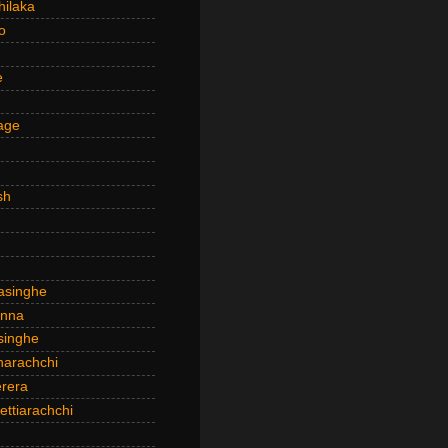
hilaka
o
e
age
sh
asinghe
anna
inghe
narachchi
rera
ttiarachchi