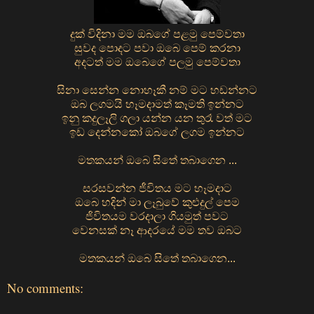
දුක් විදිනා මම ඔබගේ පළමු පෙම්වතා
සුවද පොදට පවා ඔබෙ පෙම් කරනා
අදටත් මම ඔබෙගේ පලමු පෙම්වතා
සිනා සෙන්න නොහෑකී නම් මට හඩන්නට
ඔබ ලගමයි හෑමදාමත් කෑමති ඉන්නට
ඉනු කදුලෑලි ගලා යන්න යන තුරෑ වත් මට
ඉඩ දෙන්නකෝ ඔබගේ ලගම ඉන්නට
මතකයන් ඔබෙ සිතේ තබාගෙන ...
සරසවන්න ජීවිතය මට හෑමදාට
ඔබෙ හදින් මා ලෑබුවේ කුළුදුල් පෙම
ජිවිතයම වරදාලා ගියමුත් පවට
වෙනසක් නෑ ආදරයේ මම තව ඔබට
මතකයන් ඔබෙ සිතේ තබාගෙන...
No comments: