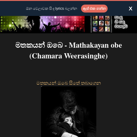
X
ඕන වෙලාවක සිංදු lyrics බලන්න
ඇප් එක ගන්න
මතකයන් ඔබෙ - Mathakayan obe
(Chamara Weerasinghe)
මතකයන් ඔබෙ සිතේ තබාගෙන