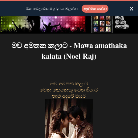
X
ඕන වෙලාවක සිංදු lyrics බලන්න
ඇප් එක ගන්න
මව අමතක කලාට - Mawa amathaka
kalata (Noel Raj)
මව අමතක කලාට
වෙන කෙනෙකු වෙත ගියාට
තාම අදරේ ඔයට