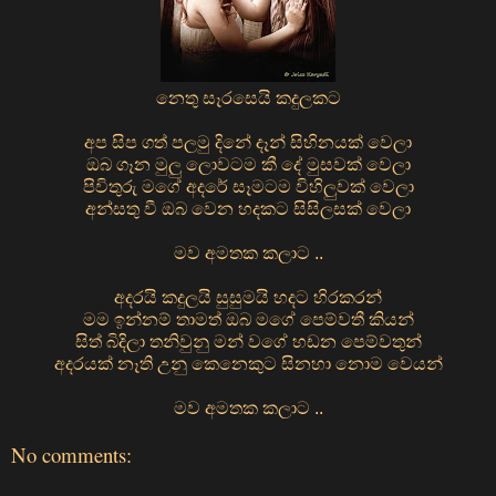
නෙතු සෑරසෙයි කදුලකට
අප සිප ගත් පලමු දිනේ දෑන් සිහිනයක් වෙලා
ඔබ ගෑන මුලු ලොවටම කී දේ මුසවක් වෙලා
පිවිතුරු මගේ අදරේ සෑමටම විහිලුවක් වෙලා
අන්සතු වී ඔබ වෙන හදකට සිසිලසක් වෙලා
මව අමතක කලාට ..
අදරයි කදුලයි සුසුමයි හදට හිරකරන්
මම ඉන්නම් තාමත් ඔබ මගේ පෙම්වතී කියන්
සිත් බිදිලා තනිවුනු මන් වගේ හඩන පෙම්වතුන්
අදරයක් නෑති උනු කෙනෙකුට සිනහා නොම වෙයන්
මව අමතක කලාට ..
No comments: