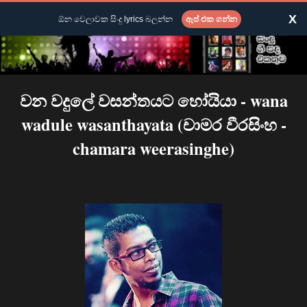
X
ඕන වෙලාවක සිංදු lyrics බලන්න
ඇප් එක ගන්න
වන වදුලේ වසන්තය⁣ට හෝයියා - wana
wadule wasanthayata (චාමර වීරසිංහ -
chamara weerasinghe)