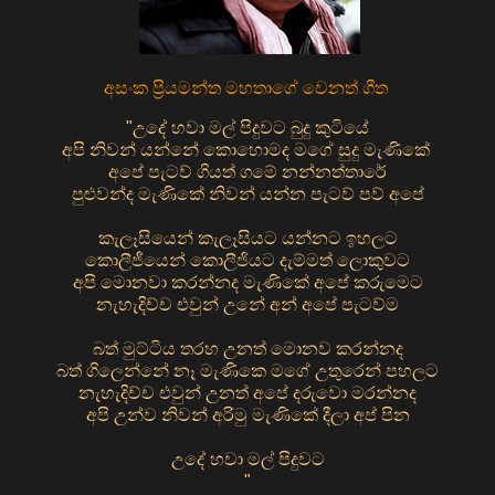
අසංක ප්‍රියමන්ත මහතාගේ වෙනත් ගීත
"උදේ හවා මල් පිදුවට බුදු කුටියේ
අපි නිවන් යන්නේ කොහොමද මගේ සුදු මැණිකේ
අපේ පැටව් ගියත් ගමේ නන්නත්තාරේ
පුළුවන්ද මැණිකේ නිවන් යන්න පැටව් පව් අපේ
කැලෑසියෙන් කැලෑසියට යන්නට ඉහලට
කොලීජීයෙන් කොලීජියට දැම්මත් ලොකුවට
අපි මොනවා කරන්නද මැණිකේ අපේ කරුමෙට
නැහැදිච්ච එවුන් උනේ අන් අපේ පැටව්ම
බත් මුට්ටිය තරහ උනත් මොනව කරන්නද
බත් ගිලෙන්නේ නෑ මැණිකෙ මගේ උතුරෙන් පහලට
නැහැදිච්ච එවුන් උනත් අපේ දරුවො මරන්නද
අපි උන්ව නිවන් අරිමු මැණිකේ දීලා අප් පින
උදේ හවා මල් පිදුවට
"