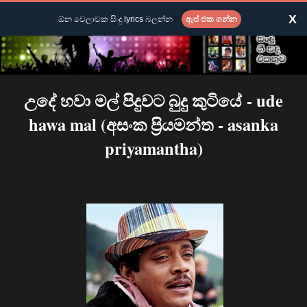
X
ඕන වෙලාවක සිංදු lyrics බලන්න
ඇප් එක ගන්න
උදේ හවා මල් පිදුවට බුදු කුටියේ - ude
hawa mal (අසංක ප්‍රියමන්ත - asanka
priyamantha)