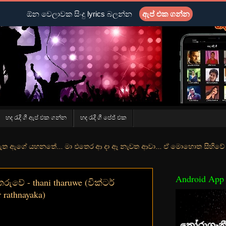
ඕන වෙලාවක සිංදු lyrics බලන්න
ඇප් එක ගන්න
හද රැදි ගී ඇප් එක ගන්න
හද රැදි ගී පේජ් එක
තේ... මා එතෙර ආ දා ඈ නැවත ආවා... ඒ මොහොත සිහිවේ අද වගේ... මා හා තුර
Android App
‍වේ - thani tharuwe (වික්ටර්
 rathnayaka)