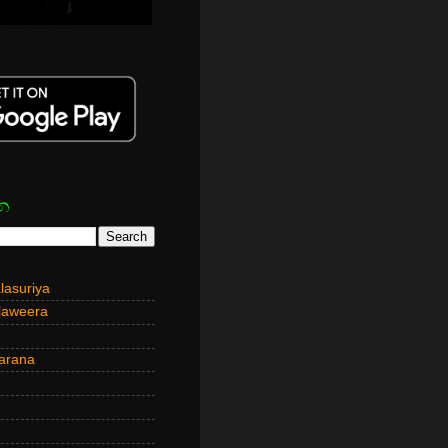
න
asuriya
laweera
arana