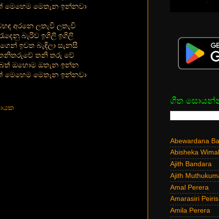
් මෙහෙම මෙතැන ඉන්නවා
මහඳ අරනෙ ලතැවි ලතැවි
රැදෙනු බැරිව ඉගිලි ඉගිලි
ගෙන් ඉවත බැඳිලා සැනසී
තනිතරුවේ තනි තරු වේ
බත් ඔහොම ඔතැන ඉන්න
් මෙහෙම මෙතැන ඉන්නවා
ගීත සොයන්
්නායක
Abewardana Bal
Abisheka Wima
Ajith Bandara
Ajith Muthukum
Amal Perera
Amarasiri Peiris
Amila Perera