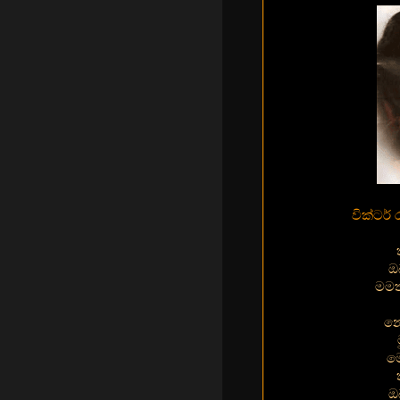
වික්ටර
ඔ
මමත
නෙ
මෙ
ඔ