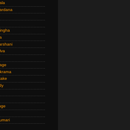
ala
ardana
ingha
a
arshani
lva
age
ckrama
lake
dy
uge
umari