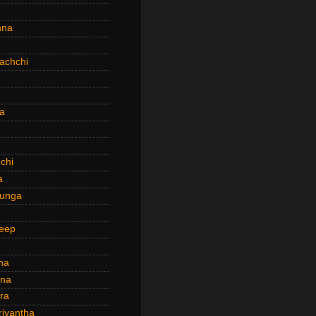
hna
achchi
a
chi
a
hunga
eep
ha
ana
ra
riyantha