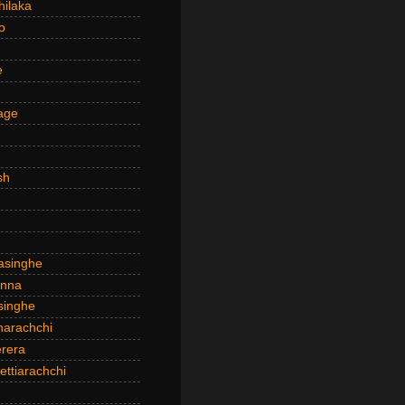
hilaka
o
e
age
sh
asinghe
anna
inghe
narachchi
rera
ttiarachchi