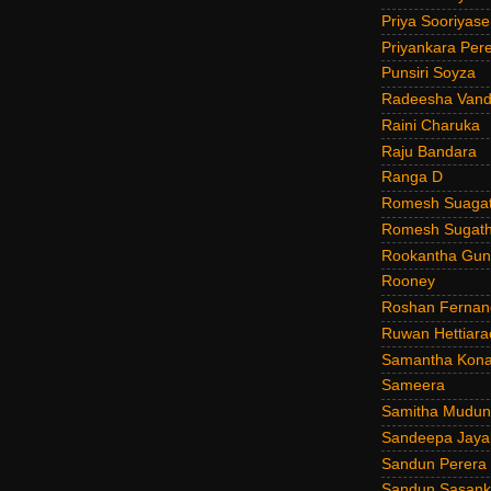
Priya Sooriyas
Priyankara Per
Punsiri Soyza
Radeesha Van
Raini Charuka
Raju Bandara
Ranga D
Romesh Suagat
Romesh Sugath
Rookantha Guna
Rooney
Roshan Fernan
Ruwan Hettiara
Samantha Kona
Sameera
Samitha Mudun
Sandeepa Jayal
Sandun Perera
Sandun Sasank