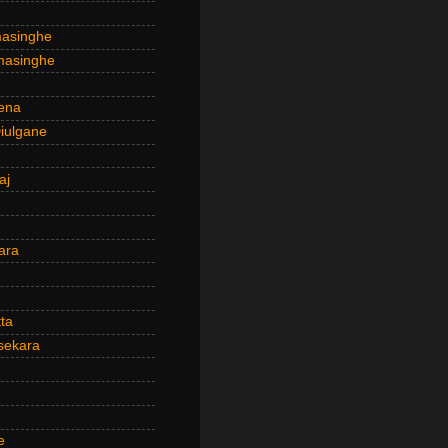
masinghe
masinghe
ena
iulgane
aj
ara
ta
sekara
e