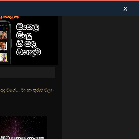
X
ුළු වීලා දෑසේ කදුළු බීලා රහසේ සුසුම් ලෑ හඩ ඇසේ... නිල්වන් මුහුදු ත