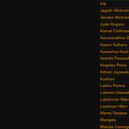
Iraj
Jagath Wickra
Janaka Wickra
Jude Rogans
Kamal Chithras
Karunarathna D
Kasun Kalhara
Kaveehsa Kavir
Keerthi Pasquel
Kingsley Peiris
Kithsiri Jayasek
Kushani
Lahiru Perera
Lakmini Udawat
Lakshman Wije
Lashman Hilmi
Manej Sanjaya
Mangala
Mekala Gamag