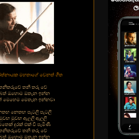
් රත්නායක මහතාගේ වෙනත් ගීත
තනිතරුවේ තනි තරු වේ
බත් ඔහොම ඔතැන ඉන්න
් මෙහෙම මෙතැන ඉන්නවා
තඟ නෙතඟ පැටලි පැටලි
මුවඟ මුවඟ ඇලලි ඇලලි
තෙක් දුරක් එක් වී පැමිණී
තනිතරුවේ තනි තරු වේ
බත් ඔහොම ඔතැන ඉන්න