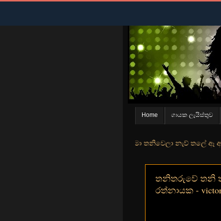
Home
ගායක ලැයිස්තුව
න් මුහුදු තීරේ ගල් මල් පිපුන යායේ මා තනිවෙලා නැව් තලේ ඈ ඇත ඇගේ යහන
තනිතරුවේ තනි තරු
රත්නායක - victor