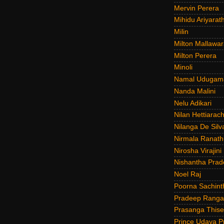
Mervin Perera
Mihidu Ariyarat
Milin
Milton Mallawar
Milton Perera
Minoli
Namal Udugam
Nanda Malini
Nelu Adikari
Nilan Hettiarach
Nilanga De Silv
Nirmala Ranat
Nirosha Virajini
Nishantha Prad
Noel Raj
Poorna Sachint
Pradeep Rang
Prasanga Thise
Prince Udaya P