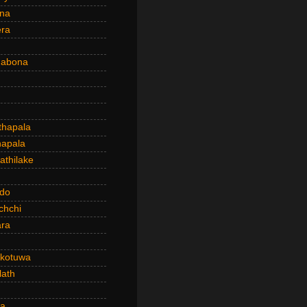
ena
era
dabona
hapala
apala
thilake
do
chchi
ra
kotuwa
ath
a