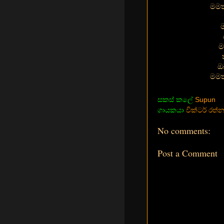
මමත
ම
ඔ
මමත
සකස් කලේ
Supun
ගායකයා
වික්ටර් රත
No comments:
Post a Comment