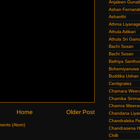
Anjaleen Gunat
Ashan Fernand
Ashanthi
Athma Liyanag
Athula Adikari
Athula Sri Gam
Bachi Susan
Bachi Susan
Bathiya Santhu
Bohemiyanuwa
Buddika Ushan
Centigratez
Chamara Weer
Chamika Sirim
Chamra Weeras
Home
Older Post
Chandana Liya
Chandraleka Pe
ents (Atom)
Chandrasena He
Chilli