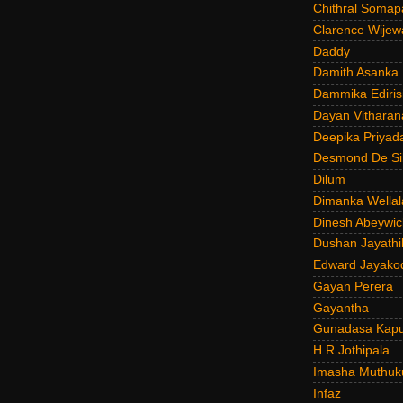
Chithral Somap
Clarence Wijew
Daddy
Damith Asanka
Dammika Ediris
Dayan Vitharan
Deepika Priyad
Desmond De Si
Dilum
Dimanka Wellal
Dinesh Abeywi
Dushan Jayathi
Edward Jayako
Gayan Perera
Gayantha
Gunadasa Kap
H.R.Jothipala
Imasha Muthuk
Infaz