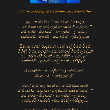
රුවන් හෙට්ටිආරච්චි මහතාගේ වෙනත් ගීත
සුරංගනාවී මගේ හඳක් වගේ පායලා
හිතේ තියන ආදරේ ඇස් දෙකේම ලියැවිලා...//
මේ තරම් - හීනයක් - නෑ ඉතින් - ලංවෙලා..
සත්තමයි - ආදරේ - තටු අරන් - ඉඟිලිලා...//
සිනාසෙන්න ආදරෙන් ඉහේ මල් පිපේ පිපේ
හිතින් වින්ද වේදනා කොහේදෝ ගියේ ලදේ...//
මේ තරම් - හීනයක් - නෑ ඉතින් - ලංවෙලා..
සත්තමයි - ආදරේ - තටු අරන් - ඉඟිලිලා...
රෑ ගොම්මනේ - ගුලිවෙලා තනිවුනේ...
මේ ආදරේ විදගමූ සුන්දරී...
මගේ පුංචි පැල්පතේ පහනමයි ඔයා සඳේ
නිවී යන්න දෙන්නෙ නෑ දිවුරමි සඳා ප් රියේ...//
මේ තරම් - හීනයක් - නෑ ඉතින් - ලංවෙලා..
සත්තමයි - ආදරේ - තටු අරන් - ඉඟිලිලා...