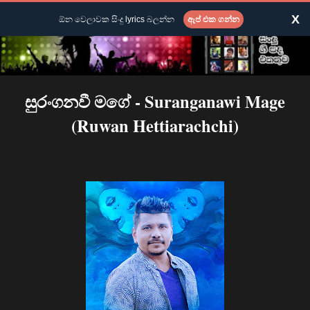
X
ඕන වෙලාවක සිංදු lyrics බලන්න
ඇප් එක ගන්න
සුරංගනවී මගේ - Suranganawi Mage
(Ruwan Hettiarachchi)