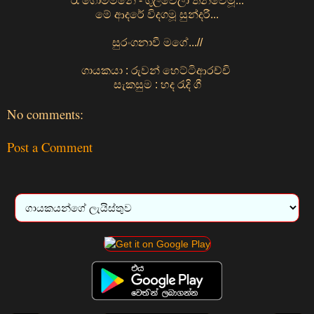
රෑ ගොම්මනේ - ගුලිවෙලා තනිවෙමූ...
මේ ආදරේ විදගමූ සුන්දරී...
සුරංගනාවී මගේ...//
ගායකයා : රුවන් හෙට්ටිආරච්චි
සැකසුම : හද රැදි ගී
No comments:
Post a Comment