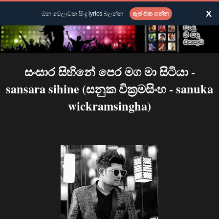
X
ඕන වෙලාවක සිංදු lyrics බලන්න
ඇප් එක ගන්න
සංසාර සිහිනේ පෙර මග මා සිටියා -
sansara sihine (සනුක වික්‍රමසිංහ - sanuka
wickramsingha)