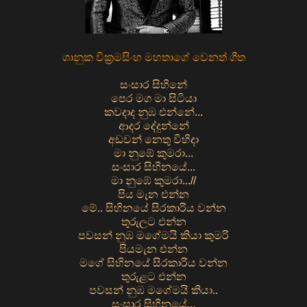
ශානුක වික්‍රමසිංහ මහතාගේ වෙනත් ගීත
සංසාර සිහිනේ
පෙර මග මා සිටියා
කවදාද නුඹ එන්නේ...
ආදර දේදුන්නේ
අඩවන් නෙතු විහිදා
මා නුඹේ කුමරා...
සංසාර සිහිනයේ...
මා නුඹේ කුමරා...//
පිය මැන එන්න
මේ.. සිහිනයේ සිරකාරිය වන්න
තුරුලට එන්න
පවසන් නුඹ මගේමයි කියා කුමරි
පියමැන එන්න
මගේ සිහිනයේ සිරකාරිය වන්න
තුරුළට එන්න
පවසන් නුඹ මගේමයි කියා..
සංසාර සිහිනයේ...