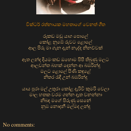
වික්ටර් රත්නායක මහතාගේ වෙනත් ගීත
රූකඩ මඩු යාග පොලේ
කෝළ නුඹේ රුවට ළොලේ
ආල පිරූ මා ගැන දැන් නැද්ද නිනව්වක්
ඈත ලන්ද දියමංකඩ ඔහොම පිපී තිබුණු මලට
ආලවන්ත බහක් දෙන්න ආ බඹරින්දු
මලට ළොලේ පිණි කඳුළේ
නිතර රැඳී උන් බඹරින්දු
යාය පුරා මල් උතුරා කෝළ දැරිවි කුමරි වෙලා
මාල හතක වරම ගන්න දෑත වනන්නා
නිබඳ මගේ පිරුණු සෙනේ
නුඹ නොදනී මල්මද ලන්දු
No comments: