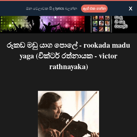
X
ඕන වෙලාවක සිංදු lyrics බලන්න
ඇප් එක ගන්න
රූකඩ මඩු යාග පොලේ - rookada madu
yaga (වික්ටර් රත්නායක - victor
rathnayaka)