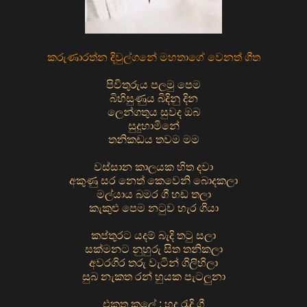
කරුණාරත්න දිවුල්ගනේ මහතාගේ වෙනත් ගීත
පිවිතුරුය පලමු පෙම
බිහිසුණුය බිදිනු දින
ලෙන්ගතුය සුවද ඔබ
සුදුහාමිනේ
තනිකඩය තවම මම
වස්සාන කාලයක හිත දවා
අකුණු සර නෙත් කෙවෙනි බොදකලා
මල්යාය බමර ගී හඩ තලා
කැකුළු පෙම නටුව හැර ගියා
කප්තුරට යදම් බැදි තටු සලා
සක්මනට නුහුරු සිත තනිකලා
අවරගිර තරු වැටින් ගිලිහිලා
සුබ නැකත රන් හුයක පැටලුනා
එකතු කලේ : හද රැදි ගී