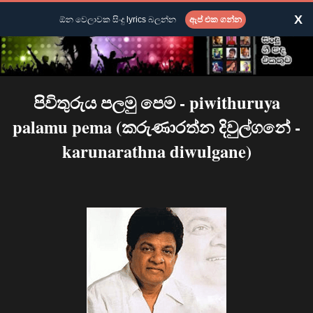
X
ඕන වෙලාවක සිංදු lyrics බලන්න
ඇප් එක ගන්න
පිවිතුරුය පලමු පෙම - piwithuruya
palamu pema (කරුණාරත්න දිවුල්ගනේ -
karunarathna diwulgane)