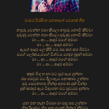
චාමර වීරසිංහ මහතාගේ වෙනත් ගීත
නපුරු වෙන්න එපා කියලා නපුරු නොවී කිව්වා
දරුණු වෙන්න එපා කියලා දරුණු නොවී කිව්වා
මා ... ආ ... ආදර මගේ අම්මා
මා ... ආ ... ආදර අම්මා
ඇගේ ආදර ලේ කිරි මම රස කර කර බිව්වා
මගේ ලෝකය,මගේ විශ්වය ගෙදර බුදුන් අම්මා
මා ... ආ ... ආදර මගේ අම්මා
මා ... ආ ... ආදර අම්මා
කඳුළු බිංදු හංඟා මට සුර සැප දුන්නා
රස මසවුළු මට දීලා ඇය නොකාම උන්නා
දරු සෙනෙහස හින්දා අපමණ දුක් වින්දා
දුක් කරදර ඇය විඳගෙන මට සුවයම දුන්නා
මා ... ආ ... ආදර මගේ අම්මා
යන එන තැන විමසා මා පසු පස උන්නා
හිත රිදුණම හිස අත ගා දුක් ගින්දර නිව්වා