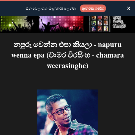
X
ඕන වෙලාවක සිංදු lyrics බලන්න
ඇප් එක ගන්න
නපුරු වෙන්න එපා කියලා - napuru
wenna epa (චාමර වීරසිංහ - chamara
weerasinghe)