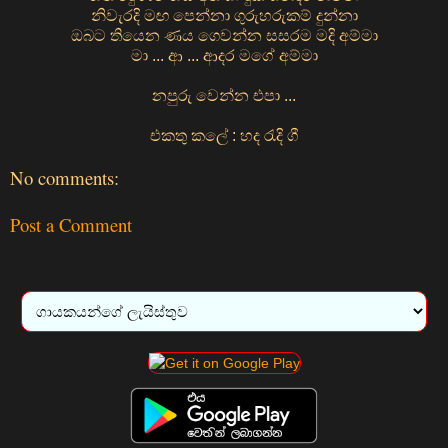
නිවැරදි මඟ පෙන්නා ගුරුහරුකම් දුන්නා
ඔබට තියෙන ණය ගෙවන්න සසරම මදි අම්මා
මා ... ආ ... ආදර මගේ අම්මා
නපුරු වෙන්න එපා ...
එකතු කලේ : හද රැදි ගී
No comments:
Post a Comment