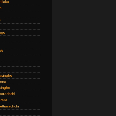
hilaka
o
e
age
sh
asinghe
anna
inghe
narachchi
rera
ttiarachchi