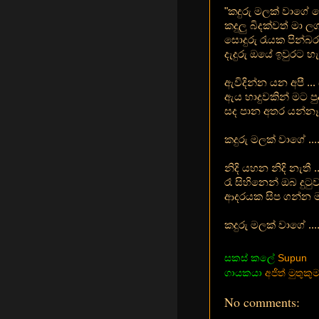
"කදුරු මලක් වාගේ
කදුලු බිදක්වත් මා 
සොදුරු රැයක පින්බ
දැදුරු ඔයේ ඉවුරට 
ඇවිදින්න යන අපී ... 
ඇය හාදුවකින් මට පුද
සද පාන අතර යන්නෑ ත
කදුරු මලක් වාගේ ....
නිදි යහන නිදි නැතී ..
රෑ සිහිනෙන් ඔබ දුටුවා
ආදරයක සිප ගන්න මලක
කදුරු මලක් වාගේ ....
සකස් කලේ
Supun
ගායකයා
අජිත් මුතුක
No comments: