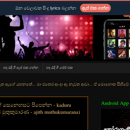
ඕන වෙලාවක සිංදු lyrics බලන්න
ඇප් එක ගන්න
හද රැදි ගී ඇප් එක ගන්න
හද රැදි ගී පේජ් එක
ේ... මා එතෙර ආ දා ඈ නැවත ආවා... ඒ මොහොත සිහිවේ අද වගේ... මා හා තුර
Android App
ේ සෙනෙහසට පිපෙන්න - kaduru
් මුතුකුමාරණ - ajith muthukumarana)