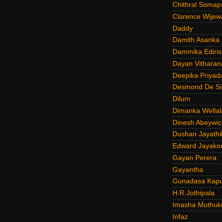
Chithral Somap
Clarence Wijew
Daddy
Damith Asanka
Dammika Ediris
Dayan Vitharan
Deepika Priyad
Desmond De Si
Dilum
Dimanka Wellal
Dinesh Abeywi
Dushan Jayathi
Edward Jayako
Gayan Perera
Gayantha
Gunadasa Kap
H.R.Jothipala
Imasha Muthuk
Infaz