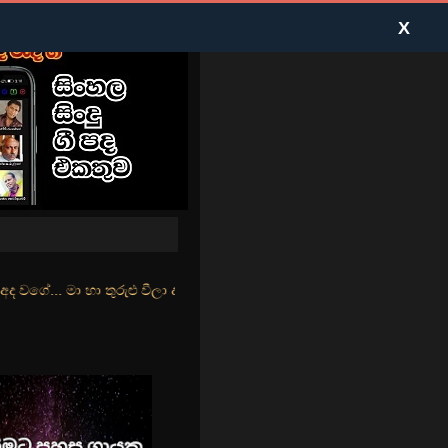
X
ුළු වීලා දෑසේ කදුළු බීලා රහසේ සුසුම් ලෑ හඩ ඇසේ... නිල්වන් මුහුදු තී