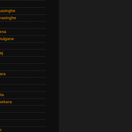
masinghe
masinghe
ena
iulgane
aj
ara
ta
sekara
e