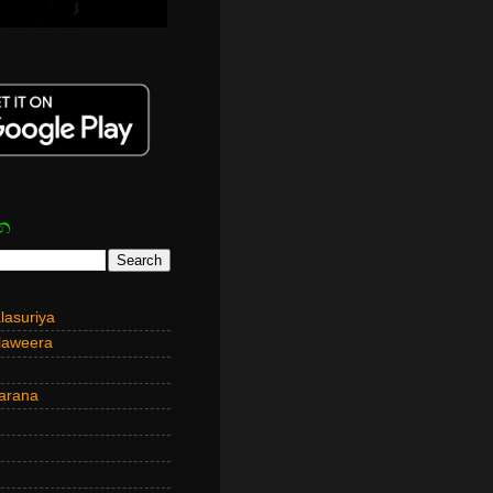
න
asuriya
laweera
arana