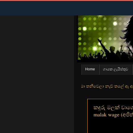
Home
ගායක ලැයිස්තුව
න් මුහුදු තීරේ ගල් මල් පිපුන යායේ මා තනිවෙලා නැව් තලේ ඈ ඇත ඇගේ යහනත
කදුරු මලක් වාග
malak wage (අජිත