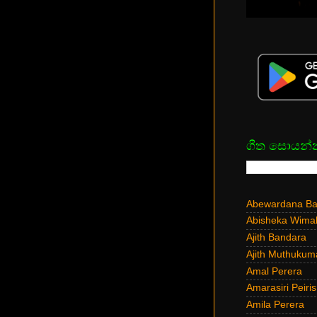
ගීත සොයන්
Abewardana Bal
Abisheka Wima
Ajith Bandara
Ajith Muthukum
Amal Perera
Amarasiri Peiris
Amila Perera