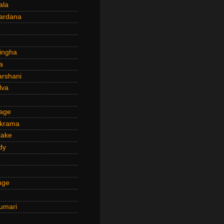
ala
ardana
ingha
a
arshani
lva
age
ckrama
lake
dy
uge
umari