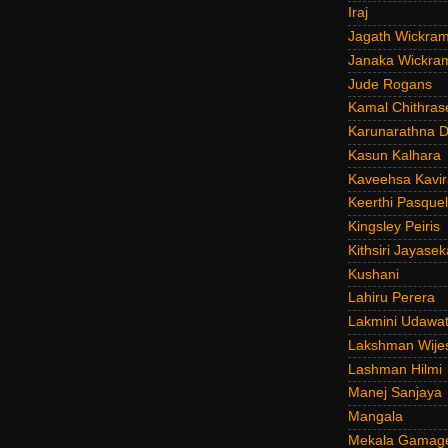
Iraj
Jagath Wickra
Janaka Wickra
Jude Rogans
Kamal Chithras
Karunarathna D
Kasun Kalhara
Kaveehsa Kavir
Keerthi Pasquel
Kingsley Peiris
Kithsiri Jayasek
Kushani
Lahiru Perera
Lakmini Udawat
Lakshman Wije
Lashman Hilmi
Manej Sanjaya
Mangala
Mekala Gamag