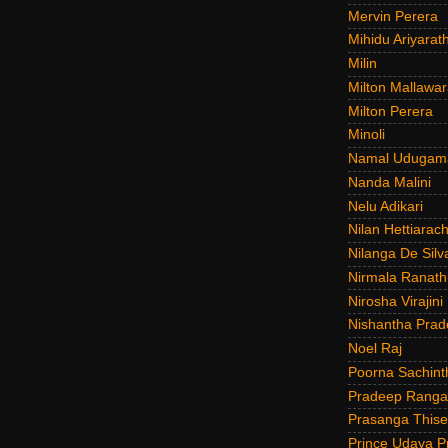
Mervin Perera
Mihidu Ariyarat
Milin
Milton Mallawar
Milton Perera
Minoli
Namal Udugam
Nanda Malini
Nelu Adikari
Nilan Hettiarach
Nilanga De Silv
Nirmala Ranat
Nirosha Virajini
Nishantha Prad
Noel Raj
Poorna Sachint
Pradeep Rang
Prasanga Thise
Prince Udaya P