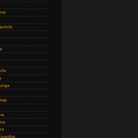
hna
achchi
a
chi
a
hunga
eep
ha
ana
ra
riyantha