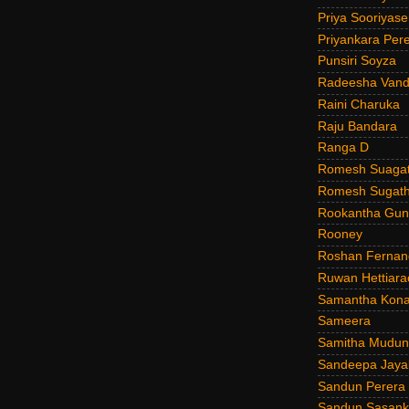
Priya Sooriyas
Priyankara Per
Punsiri Soyza
Radeesha Van
Raini Charuka
Raju Bandara
Ranga D
Romesh Suagat
Romesh Sugath
Rookantha Guna
Rooney
Roshan Fernan
Ruwan Hettiara
Samantha Kona
Sameera
Samitha Mudun
Sandeepa Jayal
Sandun Perera
Sandun Sasank