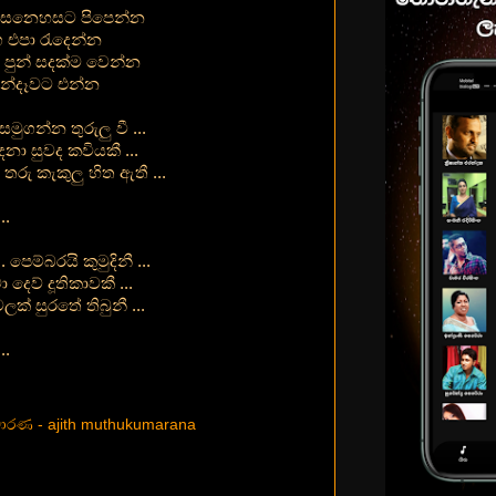
 සෙනෙහසට පිපෙන්න
ලග එපා රැදෙන්න
ර පුන් සදක්ම වෙන්න
හැන්දෑවට එන්න
සමුගන්න තුරුලු වී ...
නා සුවද කවියකී ...
රු කැකුලු හිත ඇතී ...
..
. පෙම්බරයි කුමුදිනී ...
 දෙව් දූතිකාවකී ...
් සුරතේ තිබුනී ...
..
ුමාරණ - ajith muthukumarana