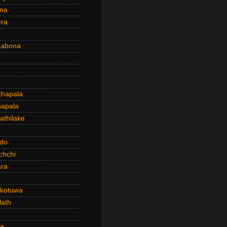
ena
era
dabona
hapala
apala
thilake
do
chchi
ra
kotuwa
ath
a