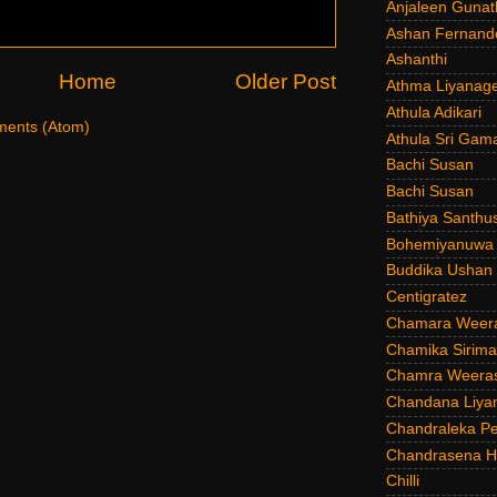
Anjaleen Gunat
Ashan Fernand
Ashanthi
Home
Older Post
Athma Liyanag
Athula Adikari
ents (Atom)
Athula Sri Gam
Bachi Susan
Bachi Susan
Bathiya Santhu
Bohemiyanuwa
Buddika Ushan
Centigratez
Chamara Weer
Chamika Sirim
Chamra Weeras
Chandana Liya
Chandraleka Pe
Chandrasena He
Chilli