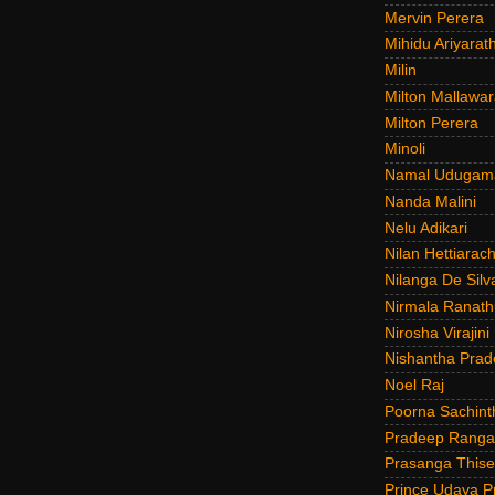
Mervin Perera
Mihidu Ariyarat
Milin
Milton Mallawar
Milton Perera
Minoli
Namal Udugam
Nanda Malini
Nelu Adikari
Nilan Hettiarach
Nilanga De Silv
Nirmala Ranat
Nirosha Virajini
Nishantha Prad
Noel Raj
Poorna Sachint
Pradeep Rang
Prasanga Thise
Prince Udaya P