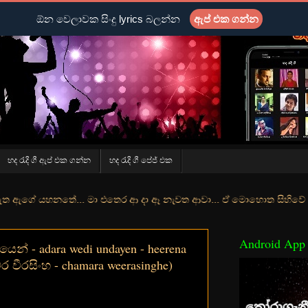
ඕන වෙලාවක සිංදු lyrics බලන්න
ඇප් එක ගන්න
හද රැදි ගී ඇප් එක ගන්න
හද රැදි ගී පේජ් එක
ේ... මා එතෙර ආ දා ඈ නැවත ආවා... ඒ මොහොත සිහිවේ අද වගේ... මා හා තුරු
Android App
න් - adara wedi undayen - heerena
ර වීරසිංහ - chamara weerasinghe)