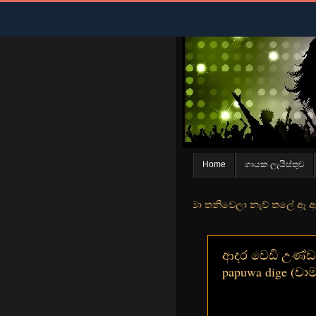
Home
ගායක ලැයිස්තුව
් මුහුදු තීරේ ගල් මල් පිපුන යායේ මා තනිවෙලා නැව් තලේ ඈ ඇත ඇගේ යහනත
ආදර වෙඩි උණ්ඩයෙ
papuwa dige (චාම