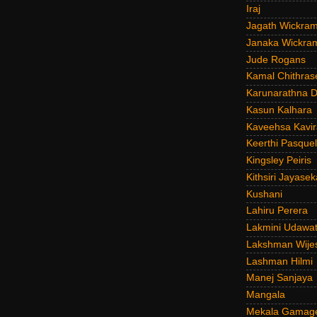
Iraj
Jagath Wickra
Janaka Wickra
Jude Rogans
Kamal Chithras
Karunarathna D
Kasun Kalhara
Kaveehsa Kavir
Keerthi Pasquel
Kingsley Peiris
Kithsiri Jayasek
Kushani
Lahiru Perera
Lakmini Udawat
Lakshman Wije
Lashman Hilmi
Manej Sanjaya
Mangala
Mekala Gamag