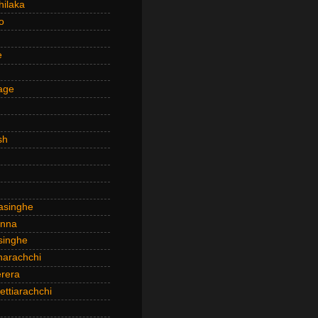
hilaka
o
e
age
sh
asinghe
anna
inghe
narachchi
rera
ttiarachchi