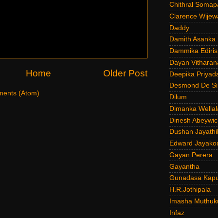
Chithral Somap
Clarence Wijew
Daddy
Damith Asanka
Dammika Ediris
Dayan Vitharan
Home
Older Post
Deepika Priyad
Desmond De Si
ents (Atom)
Dilum
Dimanka Wellal
Dinesh Abeywi
Dushan Jayathi
Edward Jayako
Gayan Perera
Gayantha
Gunadasa Kap
H.R.Jothipala
Imasha Muthuk
Infaz