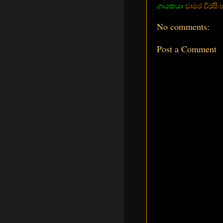
ගායකයා
චාමර වීරසිං
No comments:
Post a Comment