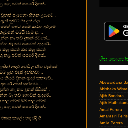
හු කළ පවත් සසරේ දිගක්..
 වුනත් පෑරෙනා හිතක උරුමේ..
ඇති නුඹට මා දුන් එදා..
ා මමත් ඔබට පෙම් කරන අරුමේ
තැවුනේ ඔබයි සෑම දා....
ඳන්න නෑ තව දුකක් ජීවිතේ...
වන්න බෑ තව ගොඩක් ආදරේ..
ා කළ පවත් ඔබ කළ පවත්
හු කළ පවත් සසරේ දිගක්..
ගීත සොයන්
 ඉතින් ආදර වෙඩි උණ්ඩ වැස්සේ
ඔබ ළඟ එදත් ඉන්නවා...
 කියයි දිනක ආදර කතාවේ..
Abewardana Bal
අතරේ අපිත් ඉන්නවා...
Abisheka Wima
ඳන්න නෑ තව දුකක් ජීවිතේ..
වන්න බෑ තව ගොඩක් ආදරේ..
Ajith Bandara
ා කළ පවත් ඔබ කළ පවත්
Ajith Muthukum
හු කළ පවත් සසරේ දිගක්..
Amal Perera
Amarasiri Peiris
එකතු කලේ : හද රැදි ගී
Amila Perera