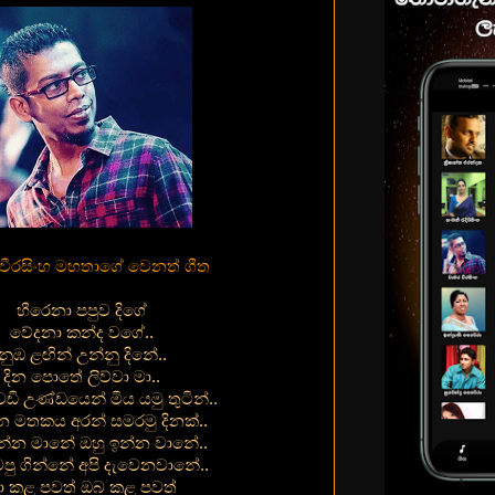
වීරසිංහ මහතාගේ වෙනත් ගීත
හීරෙනා පපුව දිගේ
වේදනා කන්ද වගේ..
නුඹ ළඟින් උන්නු දිනේ..
දින පොතේ ලිව්වා මා..
ඩි උණ්ඩයෙන් මිය යමු තුටින්..
 මතකය අරන් සමරමු දිනක්..
න්න මානේ ඔහු ඉන්න වානේ..
වපු ගින්නේ අපි දැවෙනවානේ..
ා කළ පවත් ඔබ කළ පවත්