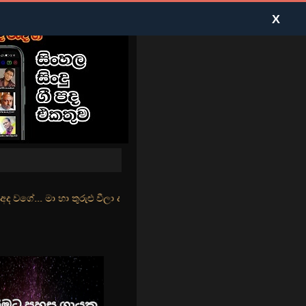
X
ළු වීලා දෑසේ කදුළු බීලා රහසේ සුසුම් ලෑ හඩ ඇසේ... නිල්වන් මුහුදු තී