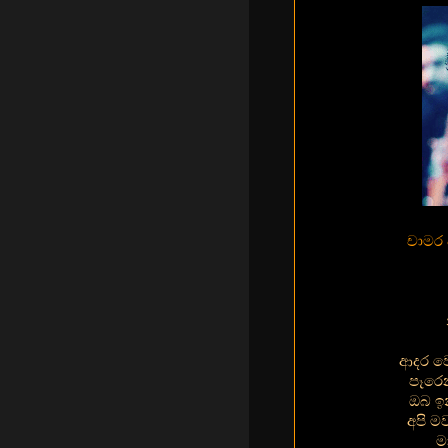
චාමර 
ආදර වෙ
පෑරෙන
ඔබ ඉ
අපි ම
ම