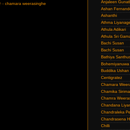
Anjaleen Gunat
හ - chamara weerasinghe
Ashan Fernand
Ashanthi
Athma Liyanag
Athula Adikari
Athula Sri Gam
Bachi Susan
Bachi Susan
Bathiya Santhu
Bohemiyanuwa
Buddika Ushan
Centigratez
Chamara Weer
Chamika Sirim
Chamra Weeras
Chandana Liya
Chandraleka Pe
Chandrasena He
Chilli