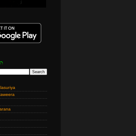
න
asuriya
laweera
arana