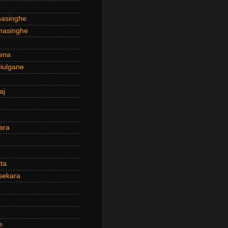
masinghe
masinghe
ena
iulgane
aj
ara
ta
sekara
e