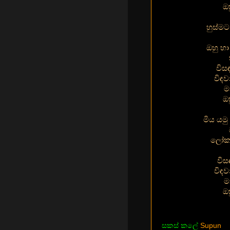
ඔ
හුස්මට
ඔහු හ
විස
විඳ
ම
ඔ
මිය යමු
ලෝකය
විස
විඳ
ම
ඔ
සකස් කලේ
Supun