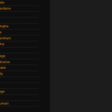
ala
ardana
ingha
a
arshani
lva
age
ckrama
lake
dy
uge
umari