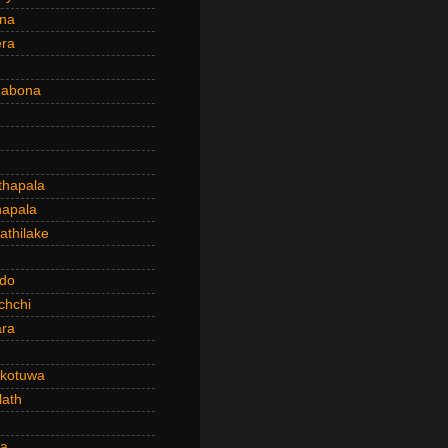
ena
era
dabona
hapala
apala
thilake
do
chchi
ra
kotuwa
ath
a