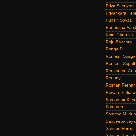
Priya Sooriyas
Priyankara Per
Punsiri Soyza
Radeesha Van
Raini Charuka
Raju Bandara
Ranga D
Romesh Suagat
Romesh Sugath
Rookantha Guna
Rooney
Roshan Fernan
Ruwan Hettiara
Samantha Kona
Sameera
Samitha Mudun
Sandeepa Jayal
Sandun Perera
Sandun Sasank