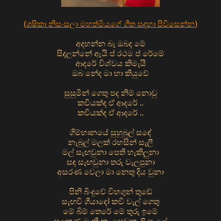
(ශෂිකා නිසංසලා මහත්මියගේ ගීත සදහා පිවිසෙන්න)
අදහන්න බෑ ඔබද මේ
සිදලන්නේ ඇයි ප් රථම ප් රේමේ
ආදරේ විශ්වය කිමැයි
ඔබ නේද මා හා කියුවේ
සුසුමින් ගෙතු පද නිම් නොවු
කවියක්ද ඒ ආදරේ ..
කවියක්ද ඒ ආදරේ ..
ගිම්හානයේ සුහුබුල් සඳේ
නැබුල් මලක් රහසින් සැලී
මල් සැඟවුනා පෙති හැකිලුනා
සඳ සැඟවුනා තරු වැලපුනා
අසරණ වෙලා මා නෙතු දිය වුනා
පිනි බිංදුවේ විහගුන් තුඩේ
සැඟවි ගීයාදෝ කවි වැල් ගෙතු
මේ බිම් තෙරේ මේ තුරු ඉමේ