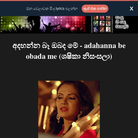
X
ඕන වෙලාවක සිංදු lyrics බලන්න
ඇප් එක ගන්න
අදහන්න බෑ ඔබද මේ - adahanna be
obada me (ශෂිකා නිසංසලා)