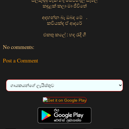
සලකුණු මැකී නෑ සෙවනැලි සැලේ
කදුළක් කලා මා ජීවිතේ
අදහන්න බෑ ඔබද මේ .
කවියක්ද ඒ ආදරේ
එකතු කලේ : හද රැදි ගී
No comments:
Post a Comment