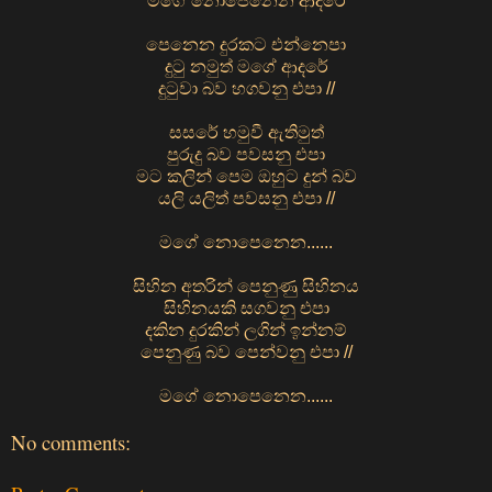
මගේ නොපෙනෙන ආදරේ
පෙනෙන දුරකට එන්නෙපා
දුටු නමුත් මගේ ආදරේ
දුටුවා බව හගවනු එපා //
සසරේ හමුවී ඇතිමුත්
පුරුදු බව පවසනු එපා
මට කලින් පෙම ඔහුට දුන් බව
යලි යලිත් පවසනු එපා //
මගේ නොපෙනෙන......
සිහින අතරින් පෙනුණු සිහිනය
සිහිනයකි සගවනු එපා
දකින දුරකින් ලගින් ඉන්නම්
පෙනුණු බව පෙන්වනු එපා //
මගේ නොපෙනෙන......
No comments: