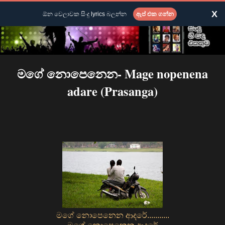
X
ඕන වෙලාවක සිංදු lyrics බලන්න
ඇප් එක ගන්න
මගේ නොපෙනෙන- Mage nopenena
adare (Prasanga)
මගේ නොපෙනෙන ආදරේ...........