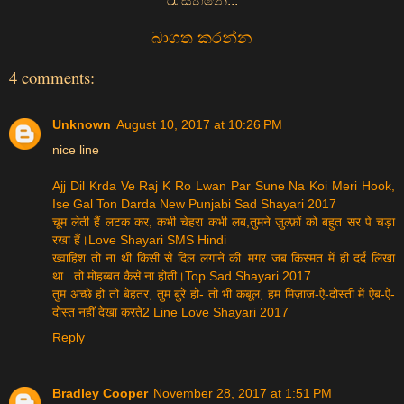
‍රැ සිහිනේ...
බාගත කරන්න
4 comments:
Unknown
August 10, 2017 at 10:26 PM
nice line
Ajj Dil Krda Ve Raj K Ro Lwan Par Sune Na Koi Meri Hook,
Ise Gal Ton Darda New Punjabi Sad Shayari 2017
चूम लेती हैं लटक कर, कभी चेहरा कभी लब,तुमने ज़ुल्फ़ों को बहुत सर पे चड़ा
रखा हैं।Love Shayari SMS Hindi
ख्वाहिश तो ना थी किसी से दिल लगाने की..मगर जब किस्मत में ही दर्द लिखा
था.. तो मोहब्बत कैसे ना होती।Top Sad Shayari 2017
तुम अच्छे हो तो बेहतर, तुम बुरे हो- तो भी कबूल, हम मिज़ाज-ऐ-दोस्ती में ऐब-ऐ-
दोस्त नहीं देखा करते2 Line Love Shayari 2017
Reply
Bradley Cooper
November 28, 2017 at 1:51 PM