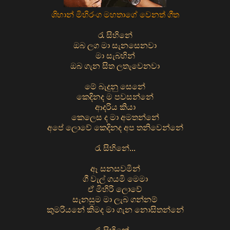
ශිහාන් මිහිරංග මහතාගේ වෙනත් ගීත
රැ සිහිනේ
ඔබ ලග මා සැනසෙනවා
මා සැබහින්
ඔබ ගැන සිත ලතැවෙනවා
මේ බැදුනු සෙනේ
කෙදිනද ම පවසන්නේ
ආදරිය කියා
කෙලෙස ද මා අමතන්නේ
අපේ ලොවේ කෙදිනද අප තනිවෙන්නේ
‍රැ සිහිනේ...
ඈ සනසවමින්
ගී වැල් ගයමි මෙමා
ඒ මිහිරි ලොවේ
සැනසුම මා ලැබ ගන්නම්
කුමරියනේ කිමද මා ගැන නොසිතන්නේ