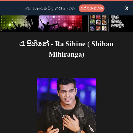
X
ඕන වෙලාවක සිංදු lyrics බලන්න
ඇප් එක ගන්න
‍රැ සිහිනේ - Ra Sihine ( Shihan
Mihiranga)