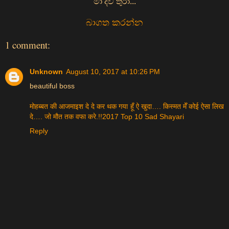
මා දිවි තුරා...
බාගත කරන්න
1 comment:
Unknown
August 10, 2017 at 10:26 PM
beautiful boss
मोहब्बत की आजमाइश दे दे कर थक गया हूँ ऐ खुदा…. किस्मत मेँ कोई ऐसा लिख
दे…. जो मौत तक वफा करे.!!2017 Top 10 Sad Shayari
Reply