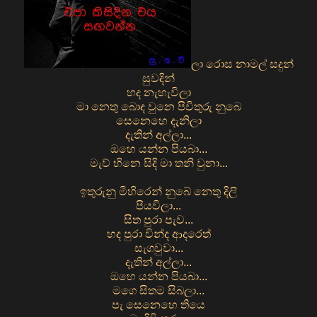
ලා රොස නාමල් සදුන්
සුවදින්
හද නැහැවිලා
මා නෙතු බොද වුනෙ පිවිතුරු නුබෙ
සෙනෙහෙ දැනිලා
දැතින් අල්ලා...
ඔහෙ යන්න පියබා...
මැව් හිනෙ සිදි මා තනි වුනා...
ඉතුරුනු මිහිරෙන් නුබේ නෙතු දිලි
පියවිලා...
සිත පුරා පැව...
හද පුරා වින්ද ආදරෙත්
සැගවුවා...
දැතින් අල්ලා...
ඔහෙ යන්න පියබා...
මගෙ සිතම සිබලා...
පැ සෙනෙහෙ තියෙ