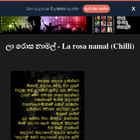
X
ඕන වෙලාවක සිංදු lyrics බලන්න
ඇප් එක ගන්න
ලා රොස නාමල් - La rosa namal (Chilli)