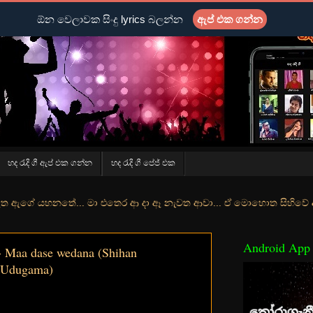
ඕන වෙලාවක සිංදු lyrics බලන්න
ඇප් එක ගන්න
හද රැදි ගී ඇප් එක ගන්න
හද රැදි ගී පේජ් එක
ේ... මා එතෙර ආ දා ඈ නැවත ආවා... ඒ මොහොත සිහිවේ අද වගේ... මා හා තුරු
Android App
 Maa dase wedana (Shihan
 Udugama)