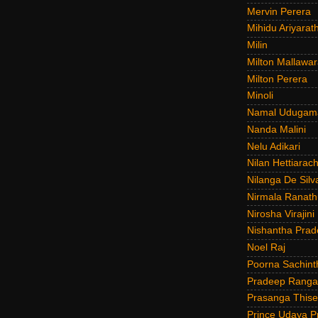
Mervin Perera
Mihidu Ariyarat
Milin
Milton Mallawar
Milton Perera
Minoli
Namal Udugam
Nanda Malini
Nelu Adikari
Nilan Hettiarach
Nilanga De Silv
Nirmala Ranat
Nirosha Virajini
Nishantha Prad
Noel Raj
Poorna Sachint
Pradeep Rang
Prasanga Thise
Prince Udaya P