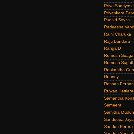
Priya Sooriyas
Priyankara Per
Punsiri Soyza
Radeesha Van
Raini Charuka
Raju Bandara
Ranga D
Romesh Suagat
Romesh Sugath
Rookantha Guna
Rooney
Roshan Fernan
Ruwan Hettiara
Samantha Kona
Sameera
Samitha Mudun
Sandeepa Jayal
Sandun Perera
Sandun Sasank