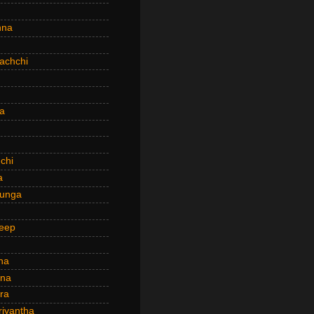
hna
achchi
a
chi
a
hunga
eep
ha
ana
ra
riyantha