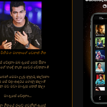
් මිහිරංග මහතාගේ වෙනත් ගීත
සේ වේදනා ඔබ දෑසේ පෙම් සිනා
 මගේ හඳේ නැත වෛර චේතනා //
බෙන් මෙමා ලැබු නුහුරු කල්පනා
 සේ එදා ආදරය ගොනු කලා //
ින මව මවා මා දෑස තෙත් කලා
මා දෑසේ වේදනා...
න ගීතයේ රාවේ ගුවනින් ඇසේ