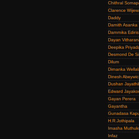
Chithral Somap
Clarence Wijew
Daddy
Damith Asanka
Dammika Ediris
Dayan Vitharan
Deepika Priyad
Desmond De Si
Dilum
Dimanka Wellal
Dinesh Abeywi
Dushan Jayathi
Edward Jayako
Gayan Perera
Gayantha
Gunadasa Kap
H.R.Jothipala
Imasha Muthuk
Infaz