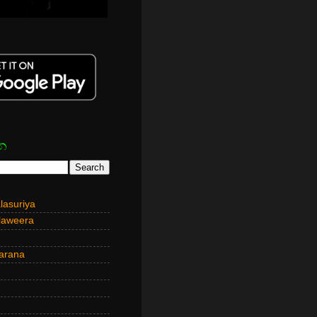
න
asuriya
laweera
arana