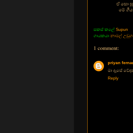
ඒ සො සු
මේ ගීය
සකස් කලේ
Supun
ගායකයා
නාමල් උඩුග
1 comment:
priyan fern
මා දෑසේ වේද
Reply