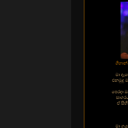
ශිහාන
මා දෑ
එනමුදු
පෙරදා ඔ
සාගරය
ඒ සිහ
මා ගය