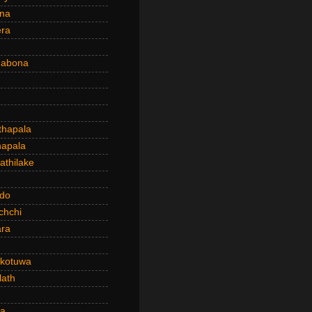
ena
era
dabona
hapala
apala
thilake
do
chchi
ra
kotuwa
ath
a