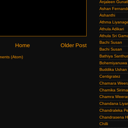
Anjaleen Gunat
Ashan Fernand
Ashanthi
Athma Liyanag
Athula Adikari
Athula Sri Gam
Bachi Susan
Home
Older Post
Bachi Susan
Bathiya Santhu
ents (Atom)
Bohemiyanuwa
Buddika Ushan
Centigratez
Chamara Weer
Chamika Sirim
Chamra Weeras
Chandana Liya
Chandraleka Pe
Chandrasena He
Chilli