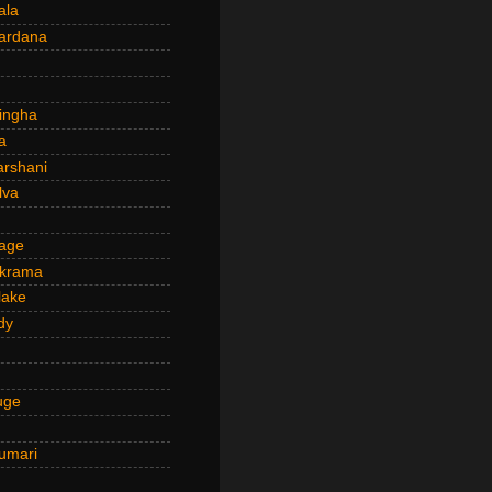
ala
ardana
ingha
a
arshani
lva
age
ckrama
lake
dy
uge
umari