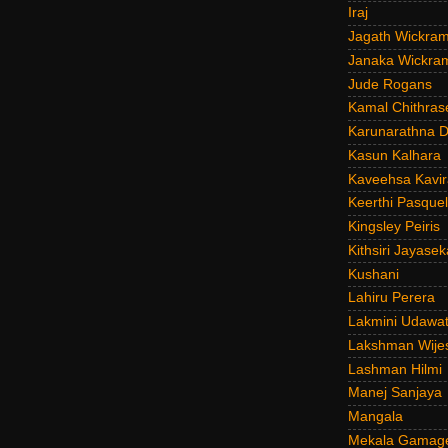
Iraj
Jagath Wickra
Janaka Wickra
Jude Rogans
Kamal Chithras
Karunarathna D
Kasun Kalhara
Kaveehsa Kavir
Keerthi Pasquel
Kingsley Peiris
Kithsiri Jayasek
Kushani
Lahiru Perera
Lakmini Udawat
Lakshman Wije
Lashman Hilmi
Manej Sanjaya
Mangala
Mekala Gamag