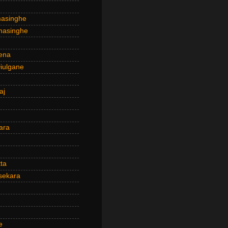
masinghe
masinghe
ena
iulgane
aj
ara
ta
sekara
e