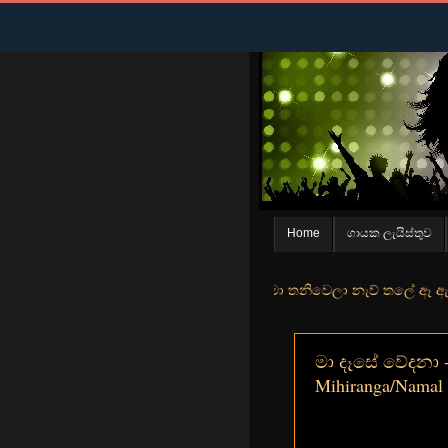
Home
ගායක ලැයිස්තුව
් මුහුදු තීරේ ගල් මල් පිපුන යායේ මා තනිවෙලා නැව් තලේ ඈ ඇත ඇගේ යහනත
මා දෑසේ වේදනා -
Mihiranga/Namal