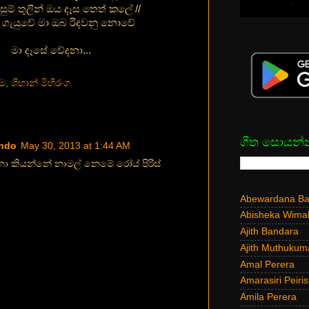
සුම් තුලින් ඔය දෑස තෙත් කලේ //
 ගැයුවේ මා ඔබ රිදවනු නොවේ
මා දෑසේ වේදනා...
ම
,
ශිහාන් මිහිරංග
ගීත සොයන්
ando
May 30, 2013 at 1:44 AM
නා කියන්නේ නාමල් නෙමේ රෝය් පිරිස්
Abewardana Bal
Abisheka Wima
Ajith Bandara
Ajith Muthukum
Amal Perera
Amarasiri Peiris
Amila Perera