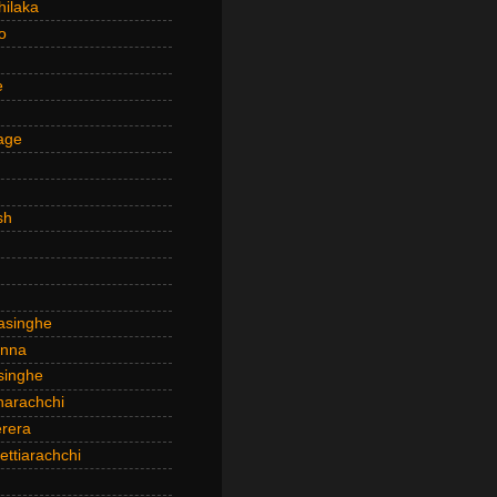
hilaka
o
e
age
sh
asinghe
anna
inghe
narachchi
rera
ttiarachchi