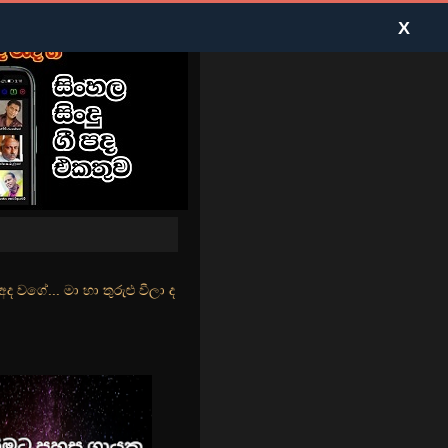
X
ළු වීලා දෑසේ කදුළු බීලා රහසේ සුසුම් ලෑ හඩ ඇසේ... නිල්වන් මුහුදු තී