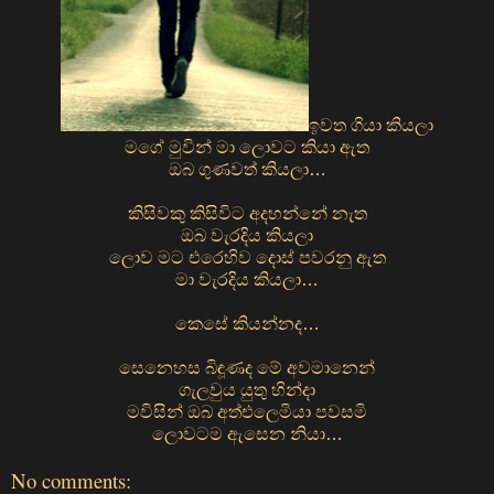
ඉවත ගියා කියලා
මගේ මුවින් මා ලොවට කියා ඇත
ඔබ ගුණවත් කියලා…
කිසිවකු කිසිවිට අදහන්නේ නැත
ඔබ වැරදිය කියලා
ලොව මට එරෙහිව දොස් පවරනු ඇත
මා වැරදිය කියලා…
කෙසේ කියන්නද…
සෙනෙහස බිඳූණද මේ අවමානෙන්
ගැලවුය යුතු හින්දා
මවිසින් ඔබ අත්එලෙමියා පවසමි
ලොවටම ඇසෙන නියා…
No comments: