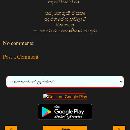
අද තනියෙන් මා...
තරු නෙතු කී ඒ කතා
අද රහසේ සැඟවීලා //
ඔබ ගියදා
මා හඬවා මට නොකියාම මා දමා
No comments:
Post a Comment
‹
›
Home