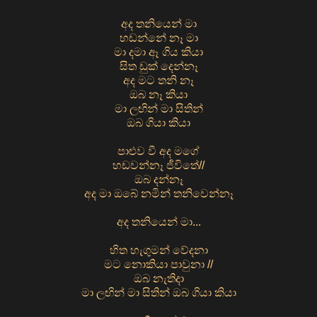
අද තනියෙන් මා
හඩන්නේ නෑ මා
මා දමා ඈ ගිය කියා
සිත ඩුක් දෙන්නෑ
අද මට තනි නෑ
ඔබ නෑ කියා
මා ලඟින් මා සිතින්
ඔබ ගියා කියා
පාළුව වී අද මගේ
හඩවන්නෑ ජීවිතේ//
ඔබ දන්නෑ
අද මා ඔබේ නමින් තනිවෙන්නෑ
අද තනියෙන් මා...
හිත හැගුමන් වේදනා
මට නොකියා පාවුනා //
ඔබ නැතිදා
මා ලඟින් මා සිතින් ඔබ ගියා කියා