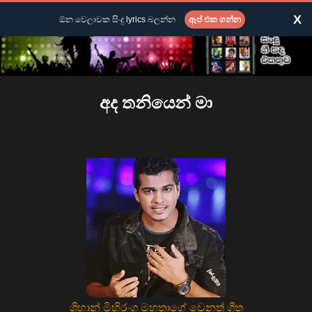
X
ඕන වෙලාවක සිංදු lyrics බලන්න
ඇප් එක ගන්න
අද තනියෙන් මා
ශිහාන් මිහිරංග මහතාගේ වෙනත් ගීත